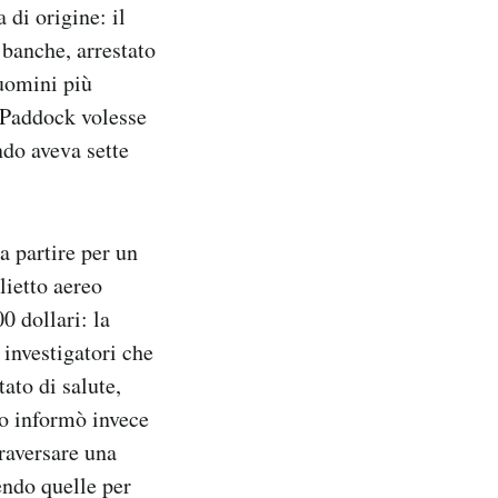
 di origine: il
banche, arrestato
 uomini più
n Paddock volesse
ndo aveva sette
a partire per un
lietto aereo
0 dollari: la
 investigatori che
ato di salute,
no informò invece
traversare una
rendo quelle per