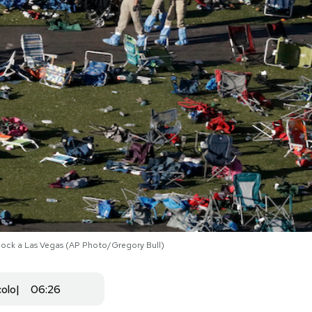
dock a Las Vegas (AP Photo/Gregory Bull)
colo
06:26