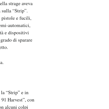
della strage aveva
 sulla “Strip”.
pistole e fucili,
semi-automatici,
à e dispositivi
 grado di sparare
tto.
a.
la “Strip” e in
e 91 Harvest”, con
on alcuni colpi