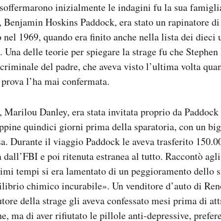
 soffermarono inizialmente le indagini fu la sua famiglia
,
Benjamin Hoskins Paddock, era stato un rapinatore di 
 nel 1969, quando era finito anche nella lista dei dieci
I. Una delle teorie per spiegare la strage fu che Stephe
 criminale del padre, che aveva visto l’ultima volta qua
 prova l’ha mai confermata.
Marilou Danley, era stata invitata proprio da Paddock 
ippine quindici giorni prima della sparatoria, con un big
sa. Durante il viaggio Paddock le aveva trasferito 150.00
 dall’FBI e poi ritenuta estranea al tutto. Raccontò agli
imi tempi si era lamentato di un peggioramento dello st
ilibrio chimico incurabile». Un venditore d’auto di Re
autore della strage gli aveva confessato mesi prima di at
e, ma di aver rifiutato le pillole anti-depressive, prefe