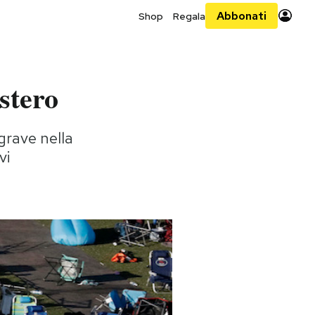
Abbonati
Shop
Regala
stero
grave nella
vi