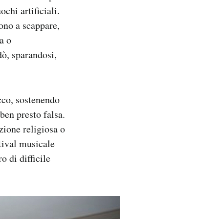
chi artificiali.
rono a scappare,
a o
dò, sparandosi,
acco, sostenendo
ben presto falsa.
zione religiosa o
stival musicale
o di difficile