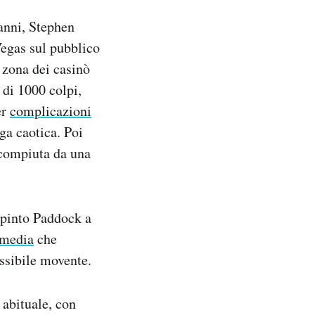
anni, Stephen
Vegas sul pubblico
a zona dei casinò
 di 1000 colpi,
er
complicazioni
ga caotica. Poi
 compiuta da una
spinto Paddock a
 media
che
ossibile movente.
 abituale, con