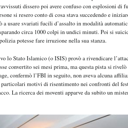
ravvissuti dissero poi avere confuso con esplosioni di fuo
rsone si resero conto di cosa stava succedendo e inizia
a usare svariati fucili d’assalto in modalità automatic
parando circa 1000 colpi in undici minuti. Poi si suici
polizia potesse fare irruzione nella sua stanza.
ivo lo Stato Islamico (o ISIS) provò a rivendicare l’att
sse convertito sei mesi prima, ma questa pista si rivelò 
rage, confermò l’FBI in seguito, non aveva alcuna affilia
 particolari motivi di risentimento nei confronti del fe
acco. La ricerca dei moventi apparve da subito un mister