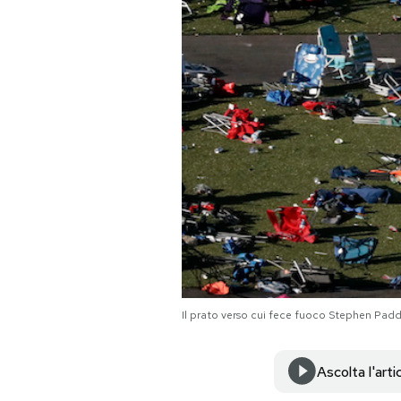
PODCAST
NEWSLETTER
I MIEI PREFERITI
SHOP
CALENDARIO
Il prato verso cui fece fuoco Stephen Pad
AREA PERSONALE
Area Personale
Ascolta l'arti
Newsletter