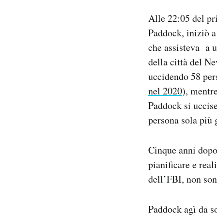
Notifiche mobile
Alle 22:05 del pr
Regala il Post
Paddock, iniziò a
Hai bisogno di aiuto?
che assisteva a u
Esci
della città del N
uccidendo 58 per
nel 2020
), mentre
Paddock si uccise
persona sola più g
Cinque anni dopo
pianificare e real
dell’FBI, non son
Paddock agì da s