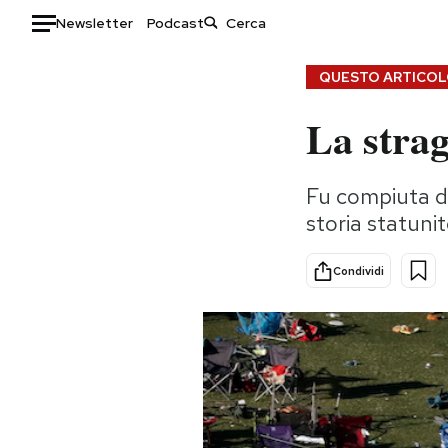
Newsletter
Podcast
Auto
QUESTO ARTICOLO
La strag
HOME
Italia
Moda
Fu compiuta da
Mondo
Libri
storia statuni
Politica
Consumismi
Tecnologia
Storie/Idee
Condividi
Internet
Ok Boomer!
Scienza
Media
Cultura
Europa
Economia
Altrecose
Sport
Mondiali calcio 2026