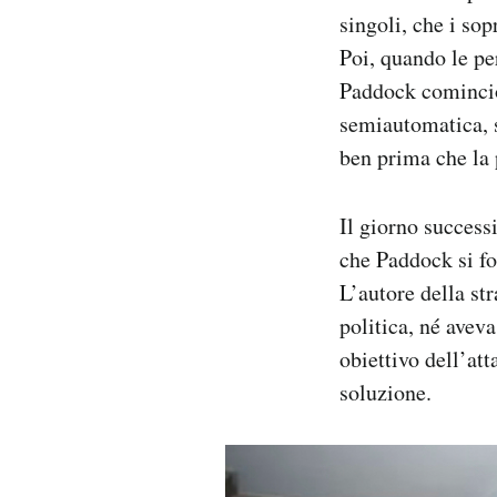
singoli, che i sop
Poi, quando le pe
Paddock cominciò 
semiautomatica, s
ben prima che la 
Il giorno success
che Paddock si fo
L’autore della st
politica, né aveva
obiettivo dell’att
soluzione.