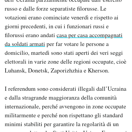
Notifiche mobile
russo e dalle forze separatiste filorusse. Le
Regala il Post
votazioni erano cominciate venerdì e rispetto ai
Hai bisogno di aiuto?
giorni precedenti, in cui i funzionari russi e
Esci
filorussi erano andati
casa per casa accompagnati
da soldati armati
per far votare le persone a
domicilio, martedì sono stati aperti dei veri seggi
elettorali in varie zone delle regioni occupate, cioè
Luhansk, Donetsk, Zaporizhzhia e Kherson.
I referendum sono considerati illegali dall’Ucraina
e dalla stragrande maggioranza della comunità
internazionale, perché avvengono in zone occupate
militarmente e perché non rispettano gli standard
minimi stabiliti per garantire la regolarità di un