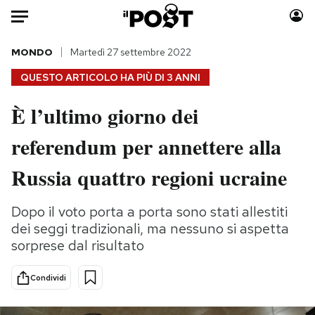
Auto
MONDO
Martedì 27 settembre 2022
QUESTO ARTICOLO HA PIÙ DI
3 ANNI
HOME
È l’ultimo giorno dei
Italia
Moda
referendum per annettere alla
Mondo
Libri
Politica
Consumismi
Russia quattro regioni ucraine
Tecnologia
Storie/Idee
Internet
Ok Boomer!
Dopo il voto porta a porta sono stati allestiti
Scienza
Media
dei seggi tradizionali, ma nessuno si aspetta
Cultura
Europa
sorprese dal risultato
Economia
Altrecose
Condividi
Sport
Mondiali calcio 2026