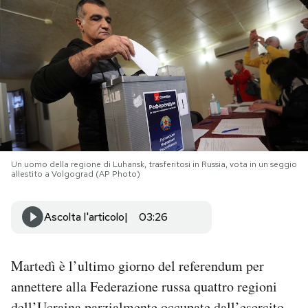
PODCAST
NEWSLETTER
I MIEI PREFERITI
SHOP
Un uomo della regione di Luhansk, trasferitosi in Russia, vota in un seggio
allestito a Volgograd (AP Photo)
CALENDARIO
Ascolta l'articolo
03:26
AREA PERSONALE
Martedì è l’ultimo giorno del referendum per
Area Personale
annettere alla Federazione russa quattro regioni
Newsletter
dell’Ucraina parzialmente occupate dall’esercito