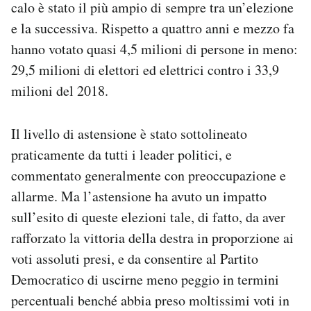
calo è stato il più ampio di sempre tra un’elezione
Notifiche mobile
e la successiva. Rispetto a quattro anni e mezzo fa
Regala il Post
hanno votato quasi 4,5 milioni di persone in meno:
Hai bisogno di aiuto?
Esci
29,5 milioni di elettori ed elettrici contro i 33,9
milioni del 2018.
Il livello di astensione è stato sottolineato
praticamente da tutti i leader politici, e
commentato generalmente con preoccupazione e
allarme. Ma l’astensione ha avuto un impatto
sull’esito di queste elezioni tale, di fatto, da aver
rafforzato la vittoria della destra in proporzione ai
voti assoluti presi, e da consentire al Partito
Democratico di uscirne meno peggio in termini
percentuali benché abbia preso moltissimi voti in