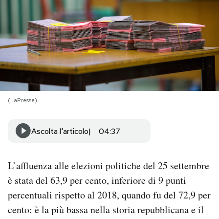
PODCAST
NEWSLETTER
I MIEI PREFERITI
(LaPresse)
SHOP
Ascolta l'articolo
04:37
CALENDARIO
L’affluenza alle elezioni politiche del 25 settembre
è stata del 63,9 per cento, inferiore di 9 punti
AREA PERSONALE
percentuali rispetto al 2018, quando fu del 72,9 per
Area Personale
cento: è la più bassa nella storia repubblicana e il
Newsletter