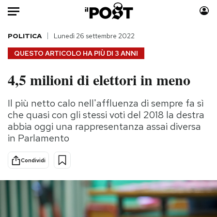
Auto
POLITICA
Lunedì 26 settembre 2022
QUESTO ARTICOLO HA PIÙ DI
3 ANNI
HOME
4,5 milioni di elettori in meno
Italia
Moda
Mondo
Libri
Il più netto calo nell'affluenza di sempre fa sì
Politica
Consumismi
che quasi con gli stessi voti del 2018 la destra
Tecnologia
Storie/Idee
abbia oggi una rappresentanza assai diversa
in Parlamento
Internet
Ok Boomer!
Scienza
Media
Condividi
Cultura
Europa
Economia
Altrecose
Sport
Mondiali calcio 2026