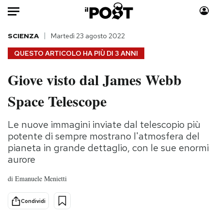
Auto
SCIENZA
Martedì 23 agosto 2022
QUESTO ARTICOLO HA PIÙ DI
3 ANNI
HOME
Giove visto dal James Webb
Italia
Moda
Space Telescope
Mondo
Libri
Politica
Consumismi
Le nuove immagini inviate dal telescopio più
Tecnologia
Storie/Idee
potente di sempre mostrano l'atmosfera del
Internet
Ok Boomer!
pianeta in grande dettaglio, con le sue enormi
Scienza
Media
aurore
Cultura
Europa
di
Emanuele Menietti
Economia
Altrecose
Sport
Mondiali calcio 2026
Condividi