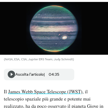
PODCAST
NEWSLETTER
I MIEI PREFERITI
SHOP
(NASA, ESA, CSA, Jupiter ERS Team; Judy Schmidt)
CALENDARIO
Ascolta l'articolo
04:35
AREA PERSONALE
Il
James Webb Space Telescope (JWST)
, il
telescopio spaziale più grande e potente mai
Area Personale
realizzato, ha da poco osservato il pianeta Giove in
Newsletter