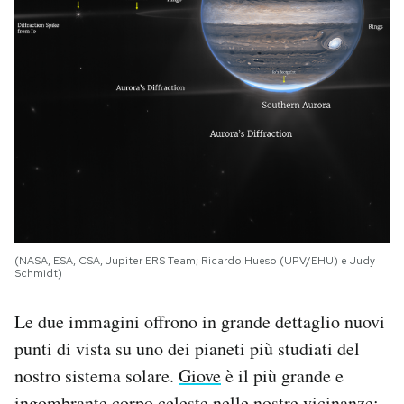
(NASA, ESA, CSA, Jupiter ERS Team; Ricardo Hueso (UPV/EHU) e Judy
Schmidt)
Le due immagini offrono in grande dettaglio nuovi
punti di vista su uno dei pianeti più studiati del
nostro sistema solare.
Giove
è il più grande e
ingombrante corpo celeste nelle nostre vicinanze: