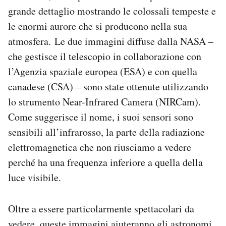
Notifiche mobile
grande dettaglio mostrando le colossali tempeste e
Regala il Post
le enormi aurore che si producono nella sua
Hai bisogno di aiuto?
atmosfera. Le due immagini diffuse dalla NASA –
Esci
che gestisce il telescopio in collaborazione con
l’Agenzia spaziale europea (ESA) e con quella
canadese (CSA) – sono state ottenute utilizzando
lo strumento Near-Infrared Camera (NIRCam).
Come suggerisce il nome, i suoi sensori sono
sensibili all’infrarosso, la parte della radiazione
elettromagnetica che non riusciamo a vedere
perché ha una frequenza inferiore a quella della
luce visibile.
Oltre a essere particolarmente spettacolari da
vedere, queste immagini aiuteranno gli astronomi