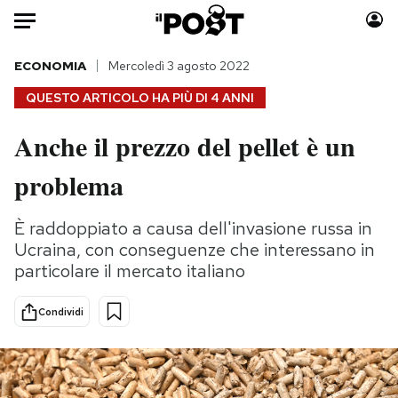
Auto
ECONOMIA
Mercoledì 3 agosto 2022
QUESTO ARTICOLO HA PIÙ DI
4 ANNI
HOME
Anche il prezzo del pellet è un
Italia
Moda
problema
Mondo
Libri
Politica
Consumismi
È raddoppiato a causa dell'invasione russa in
Tecnologia
Storie/Idee
Ucraina, con conseguenze che interessano in
Internet
Ok Boomer!
particolare il mercato italiano
Scienza
Media
Cultura
Europa
Condividi
Economia
Altrecose
Sport
Mondiali calcio 2026