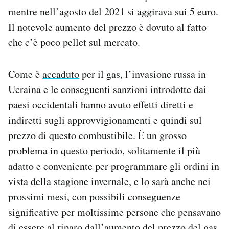
Notifiche mobile
mentre nell’agosto del 2021 si aggirava sui 5 euro.
Regala il Post
Il notevole aumento del prezzo è dovuto al fatto
Hai bisogno di aiuto?
che c’è poco pellet sul mercato.
Esci
Come è
accaduto
per il gas, l’invasione russa in
Ucraina e le conseguenti sanzioni introdotte dai
paesi occidentali hanno avuto effetti diretti e
indiretti sugli approvvigionamenti e quindi sul
prezzo di questo combustibile. È un grosso
problema in questo periodo, solitamente il più
adatto e conveniente per programmare gli ordini in
vista della stagione invernale, e lo sarà anche nei
prossimi mesi, con possibili conseguenze
significative per moltissime persone che pensavano
di essere al riparo dall’aumento del prezzo del gas.