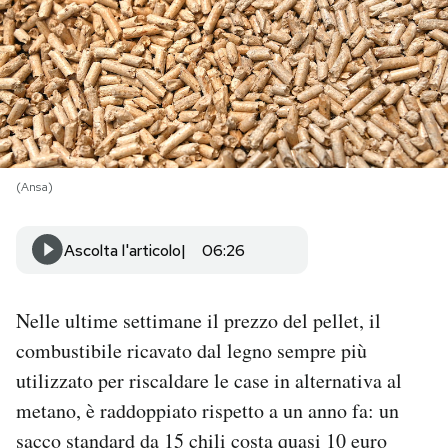
PODCAST
NEWSLETTER
I MIEI PREFERITI
(Ansa)
SHOP
Ascolta l'articolo
06:26
CALENDARIO
Nelle ultime settimane il prezzo del pellet, il
combustibile ricavato dal legno sempre più
AREA PERSONALE
utilizzato per riscaldare le case in alternativa al
metano, è raddoppiato rispetto a un anno fa: un
Area Personale
sacco standard da 15 chili costa quasi 10 euro
Newsletter