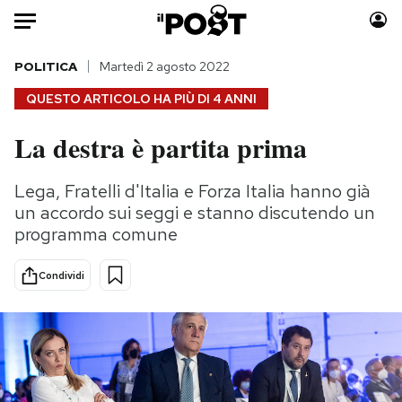
Auto
POLITICA
Martedì 2 agosto 2022
QUESTO ARTICOLO HA PIÙ DI
4 ANNI
HOME
La destra è partita prima
Italia
Moda
Mondo
Libri
Lega, Fratelli d'Italia e Forza Italia hanno già
Politica
Consumismi
un accordo sui seggi e stanno discutendo un
Tecnologia
Storie/Idee
programma comune
Internet
Ok Boomer!
Condividi
Scienza
Media
Cultura
Europa
Economia
Altrecose
Sport
Mondiali calcio 2026