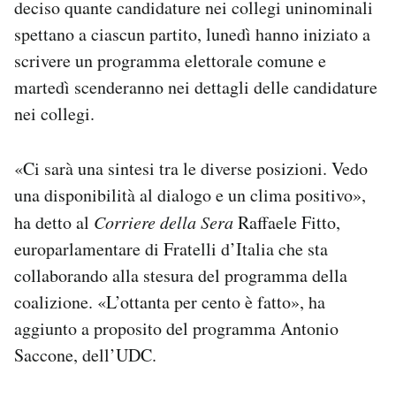
deciso quante candidature nei collegi uninominali
Notifiche mobile
spettano a ciascun partito, lunedì hanno iniziato a
Regala il Post
scrivere un programma elettorale comune e
Hai bisogno di aiuto?
Esci
martedì scenderanno nei dettagli delle candidature
nei collegi.
«Ci sarà una sintesi tra le diverse posizioni. Vedo
una disponibilità al dialogo e un clima positivo»,
ha detto al
Corriere della Sera
Raffaele Fitto,
europarlamentare di Fratelli d’Italia che sta
collaborando alla stesura del programma della
coalizione. «L’ottanta per cento è fatto», ha
aggiunto a proposito del programma Antonio
Saccone, dell’UDC.