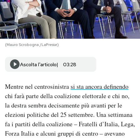
PODCAST
NEWSLETTER
(Mauro Scrobogna /LaPresse)
I MIEI PREFERITI
Ascolta l'articolo
03:28
SHOP
Mentre nel centrosinistra
si sta ancora definendo
chi farà parte della coalizione elettorale e chi no,
CALENDARIO
la destra sembra decisamente più avanti per le
elezioni politiche del 25 settembre. Una settimana
AREA PERSONALE
fa i partiti della coalizione – Fratelli d’Italia, Lega,
Area Personale
Forza Italia e alcuni gruppi di centro – avevano
Newsletter