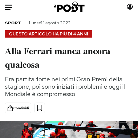
Auto
SPORT
Lunedì 1 agosto 2022
QUESTO ARTICOLO HA PIÙ DI
4 ANNI
HOME
Alla Ferrari manca ancora
Italia
Moda
qualcosa
Mondo
Libri
Politica
Consumismi
Era partita forte nei primi Gran Premi della
Tecnologia
Storie/Idee
stagione, poi sono iniziati i problemi e oggi il
Internet
Ok Boomer!
Mondiale è compromesso
Scienza
Media
Cultura
Europa
Condividi
Economia
Altrecose
Sport
Mondiali calcio 2026