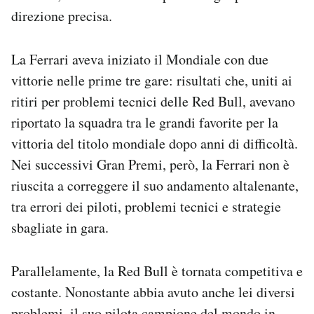
Notifiche mobile
direzione precisa.
Regala il Post
Hai bisogno di aiuto?
La Ferrari aveva iniziato il Mondiale con due
Esci
vittorie nelle prime tre gare: risultati che, uniti ai
ritiri per problemi tecnici delle Red Bull, avevano
riportato la squadra tra le grandi favorite per la
vittoria del titolo mondiale dopo anni di difficoltà.
Nei successivi Gran Premi, però, la Ferrari non è
riuscita a correggere il suo andamento altalenante,
tra errori dei piloti, problemi tecnici e strategie
sbagliate in gara.
Parallelamente, la Red Bull è tornata competitiva e
costante. Nonostante abbia avuto anche lei diversi
problemi, il suo pilota campione del mondo in