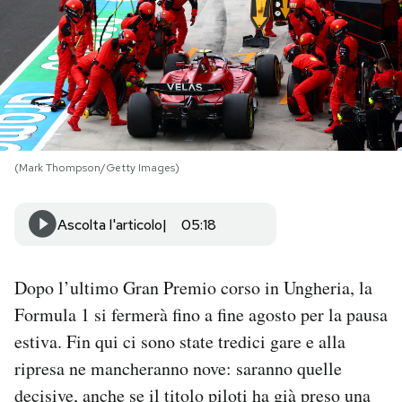
PODCAST
NEWSLETTER
I MIEI PREFERITI
(Mark Thompson/Getty Images)
SHOP
Ascolta l'articolo
05:18
CALENDARIO
Dopo l’ultimo Gran Premio corso in Ungheria, la
Formula 1 si fermerà fino a fine agosto per la pausa
AREA PERSONALE
estiva. Fin qui ci sono state tredici gare e alla
ripresa ne mancheranno nove: saranno quelle
Area Personale
decisive, anche se il titolo piloti ha già preso una
Newsletter