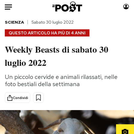
Auto
SCIENZA
Sabato 30 luglio 2022
QUESTO ARTICOLO HA PIÙ DI
4 ANNI
HOME
Weekly Beasts di sabato 30
Italia
Moda
luglio 2022
Mondo
Libri
Politica
Consumismi
Un piccolo cervide e animali rilassati, nelle
Tecnologia
Storie/Idee
foto bestiali della settimana
Internet
Ok Boomer!
Scienza
Media
Condividi
Cultura
Europa
Economia
Altrecose
Sport
Mondiali calcio 2026