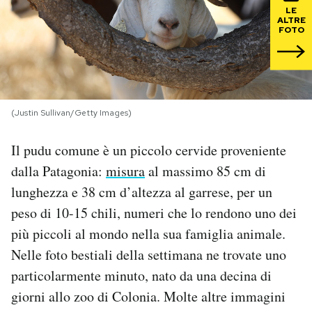
LE
ALTRE
PODCAST
FOTO
NEWSLETTER
(Justin Sullivan/Getty Images)
I MIEI PREFERITI
Il pudu comune è un piccolo cervide proveniente
SHOP
dalla Patagonia:
misura
al massimo 85 cm di
lunghezza e 38 cm d’altezza al garrese, per un
peso di 10-15 chili, numeri che lo rendono uno dei
CALENDARIO
più piccoli al mondo nella sua famiglia animale.
Nelle foto bestiali della settimana ne trovate uno
AREA PERSONALE
particolarmente minuto, nato da una decina di
Area Personale
giorni allo zoo di Colonia. Molte altre immagini
Newsletter