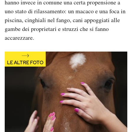
hanno invece in comune una certa propensione a
Notifiche mobile
uno stato di rilassamento: un macaco e una foca in
Regala il Post
piscina, cinghiali nel fango, cani appoggiati alle
Hai bisogno di aiuto?
gambe dei proprietari e struzzi che si fanno
Esci
accarezzare.