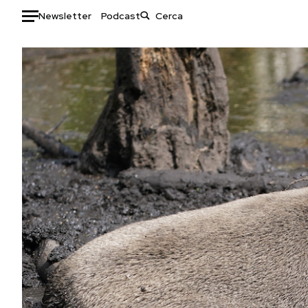
Newsletter
Podcast
Auto
HOME
Italia
Moda
Mondo
Libri
Politica
Consumismi
Tecnologia
Storie/Idee
Internet
Ok Boomer!
Scienza
Media
Cultura
Europa
Economia
Altrecose
Sport
Mondiali calcio 2026