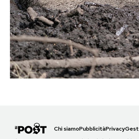
PODCAST
NEWSLETTER
I MIEI PREFERITI
SHOP
CALENDARIO
AREA PERSONALE
Area Personale
Chi siamo
Pubblicità
Privacy
Gesti
Newsletter