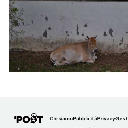
PODCAST
NEWSLETTER
I MIEI PREFERITI
SHOP
CALENDARIO
AREA PERSONALE
Area Personale
Chi siamo
Pubblicità
Privacy
Gesti
Newsletter