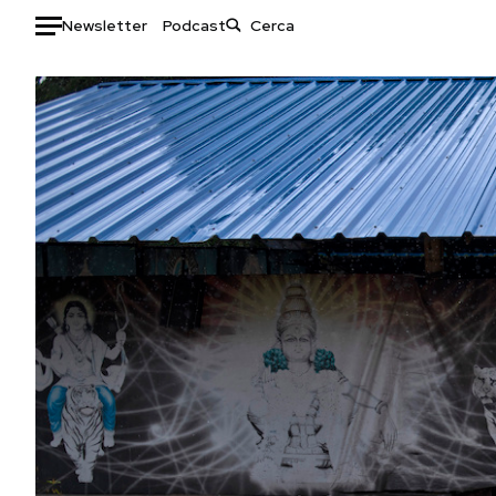
Newsletter
Podcast
Auto
HOME
Italia
Moda
Mondo
Libri
Politica
Consumismi
Tecnologia
Storie/Idee
Internet
Ok Boomer!
Scienza
Media
Cultura
Europa
Economia
Altrecose
Sport
Mondiali calcio 2026