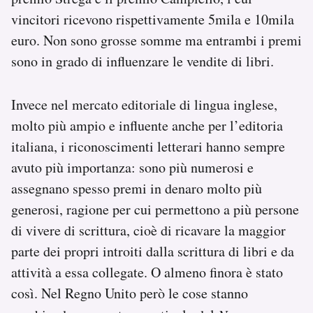
Notifiche mobile
vincitori ricevono rispettivamente 5mila e 10mila
Regala il Post
euro. Non sono grosse somme ma entrambi i premi
Hai bisogno di aiuto?
sono in grado di influenzare le vendite di libri.
Esci
Invece nel mercato editoriale di lingua inglese,
molto più ampio e influente anche per l’editoria
italiana, i riconoscimenti letterari hanno sempre
avuto più importanza: sono più numerosi e
assegnano spesso premi in denaro molto più
generosi, ragione per cui permettono a più persone
di vivere di scrittura, cioè di ricavare la maggior
parte dei propri introiti dalla scrittura di libri e da
attività a essa collegate. O almeno finora è stato
così. Nel Regno Unito però le cose stanno