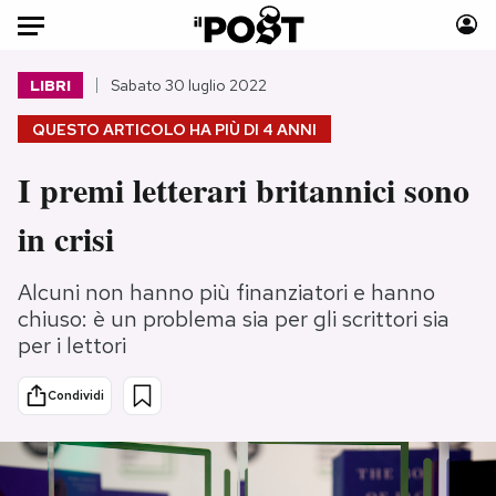
Auto
LIBRI
Sabato 30 luglio 2022
QUESTO ARTICOLO HA PIÙ DI
4 ANNI
HOME
I premi letterari britannici sono
Italia
Moda
Mondo
Libri
in crisi
Politica
Consumismi
Tecnologia
Storie/Idee
Alcuni non hanno più finanziatori e hanno
Internet
Ok Boomer!
chiuso: è un problema sia per gli scrittori sia
per i lettori
Scienza
Media
Cultura
Europa
Condividi
Economia
Altrecose
Sport
Mondiali calcio 2026