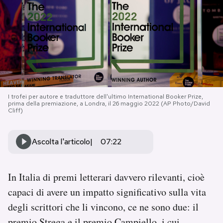
PODCAST
NEWSLETTER
I MIEI PREFERITI
I trofei per autore e traduttore dell'ultimo International Booker Prize,
prima della premiazione, a Londra, il 26 maggio 2022 (AP Photo/David
Cliff)
SHOP
Ascolta l'articolo
07:22
CALENDARIO
In Italia di premi letterari davvero rilevanti, cioè
AREA PERSONALE
capaci di avere un impatto significativo sulla vita
degli scrittori che li vincono, ce ne sono due: il
Area Personale
Newsletter
premio Strega e il premio Campiello, i cui