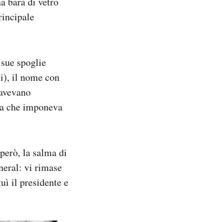
a bara di vetro
rincipale
 sue spoglie
i), il nome con
 avevano
rma che imponeva
però, la salma di
neral: vi rimase
uì il presidente e