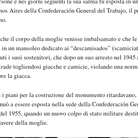
rsone e nei giorni seguenti la sua salma fu esposta in un
nos Aires della Confederación General del Trabajo, il p
no.
che il corpo della moglie venisse imbalsamato e che le
 in un mausoleo dedicato ai “descamisados” (scamiciat
uti i suoi sostenitori, che dopo un suo arresto nel 1945
strade togliendosi giacche e camicie, violando una no
re la giacca.
 piani per la costruzione del monumento ritardavano, 
nuò a essere esposta nella sede della Confederación Ge
del 1955, quando un nuovo colpo di stato militare destit
davere della moglie.