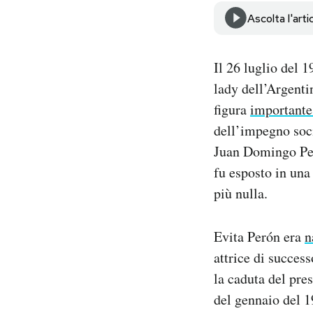
Notifiche mobile
Ascolta l'arti
Regala il Post
Hai bisogno di aiuto?
Il 26 luglio del 
Esci
lady dell’Argenti
figura
importante
dell’impegno soci
Juan Domingo Per
fu esposto in una
più nulla.
Evita Perón era
n
attrice di succes
la caduta del pre
del gennaio del 1