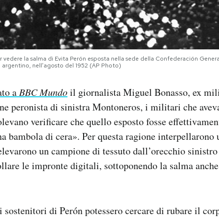
r vedere la salma di Evita Perón esposta nella sede della Confederación General 
 argentino, nell’agosto del 1952 (AP Photo)
ato a
BBC Mundo
il giornalista Miguel Bonasso, ex mil
ne peronista di sinistra Montoneros, i militari che ave
levano verificare che quello esposto fosse effettivament
na bambola di cera». Per questa ragione interpellaron
elevarono un campione di tessuto dall’orecchio sinistro 
ollare le impronte digitali, sottoponendo la salma anche
i sostenitori di Perón potessero cercare di rubare il co