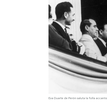
PODCAST
NEWSLETTER
I MIEI PREFERITI
SHOP
CALENDARIO
AREA PERSONALE
Area Personale
Eva Duarte de Perón saluta la folla accant
Newsletter