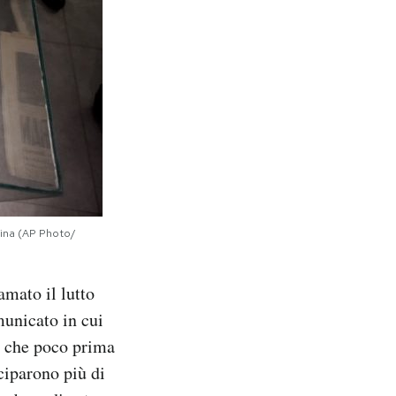
tina (AP Photo/
amato il lutto
municato in cui
a che poco prima
eciparono più di