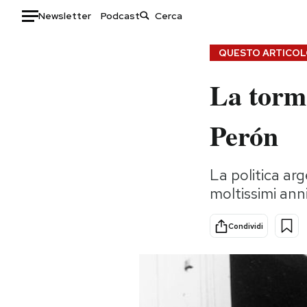
Newsletter
Podcast
Auto
QUESTO ARTICOLO
La torme
HOME
Italia
Moda
Perón
Mondo
Libri
Politica
Consumismi
La politica arg
Tecnologia
Storie/Idee
moltissimi ann
Internet
Ok Boomer!
Scienza
Media
Condividi
Cultura
Europa
Economia
Altrecose
Sport
Mondiali calcio 2026