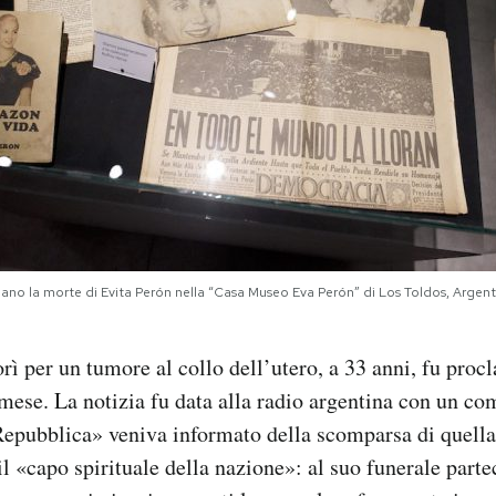
iano la morte di Evita Perón nella “Casa Museo Eva Perón” di Los Toldos, Argen
 per un tumore al collo dell’utero, a 33 anni, fu procl
mese. La notizia fu data alla radio argentina con un co
 Repubblica» veniva informato della scomparsa di quell
 il «capo spirituale della nazione»: al suo funerale part