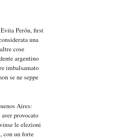
vita Perón, first
considerata una
altre cose
idente argentino
ere imbalsamato
 non se ne seppe
Buenos Aires:
o aver provocato
vinse le elezioni
, con un forte