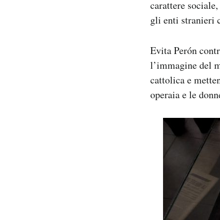
carattere sociale,
gli enti stranier
Evita Perón contr
l’immagine del ma
cattolica e metten
operaia e le donn