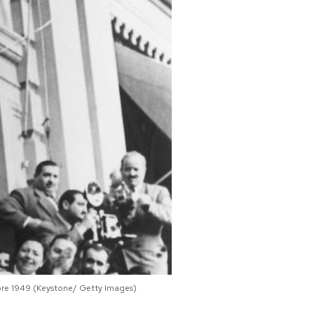
obre 1949 (Keystone/ Getty Images)