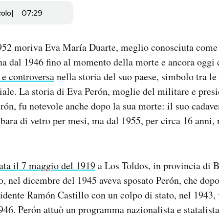
colo
07:29
1952 moriva Eva María Duarte, meglio conosciuta come E
na dal 1946 fino al momento della morte e ancora oggi 
 e controversa
nella storia del suo paese, simbolo tra le 
ale. La storia di Eva Perón, moglie del militare e pres
ón, fu notevole anche dopo la sua morte: il suo cadav
 bara di vetro per mesi, ma dal 1955, per circa 16 anni,
ata il 7 maggio del 1919
a Los Toldos, in provincia di 
so, nel dicembre del 1945 aveva sposato Perón, che dop
sidente Ramón Castillo con un colpo di stato, nel 1943, 
946. Perón attuò un programma nazionalista e statalista