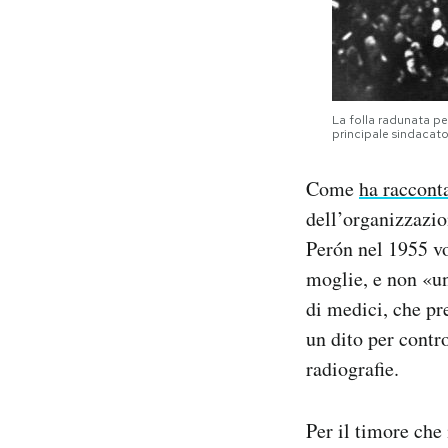
La folla radunata pe
principale sindacato
Come
ha raccont
dell’organizzazio
Perón nel 1955 vo
moglie, e non «u
di medici, che pr
un dito per contr
radiografie.
Per il timore che 