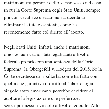
matrimoni tra persone dello stesso sesso nel caso
Notifiche mobile
in cui la Corte Suprema degli Stati Uniti, sempre
Regala il Post
più conservatrice e reazionaria, decida di
Hai bisogno di aiuto?
Esci
eliminare le tutele esistenti, come ha
recentemente
fatto col diritto all’aborto.
Negli Stati Uniti, infatti, anche i matrimoni
omosessuali erano stati legalizzati a livello
federale proprio con una sentenza della Corte
Suprema: la
Obergefell v. Hodges
del 2015. Se la
Corte decidesse di ribaltarla, come ha fatto con
quella che garantiva il diritto all’aborto, ogni
singolo stato americano potrebbe decidere di
adottare la legislazione che preferisce,
senza più nessun vincolo a livello federale. Allo