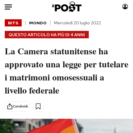
Auto
BITS
MONDO
Mercoledì 20 luglio 2022
QUESTO ARTICOLO HA PIÙ DI
4 ANNI
HOME
La Camera statunitense ha
Italia
Moda
Mondo
Libri
approvato una legge per tutelare
Politica
Consumismi
i matrimoni omosessuali a
Tecnologia
Storie/Idee
Internet
Ok Boomer!
livello federale
Scienza
Media
Cultura
Europa
Condividi
Economia
Altrecose
Sport
Mondiali calcio 2026