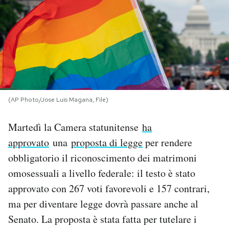
PODCAST
NEWSLETTER
I MIEI PREFERITI
(AP Photo/Jose Luis Magana, File)
SHOP
Martedì la Camera statunitense
ha
approvato
una
proposta di legge
per rendere
CALENDARIO
obbligatorio il riconoscimento dei matrimoni
omosessuali a livello federale: il testo è stato
approvato con 267 voti favorevoli e 157 contrari,
AREA PERSONALE
ma per diventare legge dovrà passare anche al
Area Personale
Senato. La proposta è stata fatta per tutelare i
Newsletter