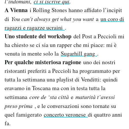
l’indomani,
ci si iscrive qui
.
Notifiche mobile
A Vienna
i Rolling Stones hanno affidato l’incipit
Regala il Post
di
You can’t always get what you want
a
un coro di
Hai bisogno di aiuto?
ragazzi e ragazze ucraini
.
Esci
Uno studente del workshop
del Post a Peccioli mi
ha chiesto se ci sia un rapper che mi piace: mi è
venuta in mente solo la
Sugarhill gang
.
Per qualche misteriosa ragione
uno dei nostri
ristoranti preferiti a Peccioli ha programmato per
tutta la settimana una playlist di Venditti: quindi
eravamo in Toscana ma con in testa tutta la
settimana
core de ‘sta città
e
maturità t’avessi
preso prima
, e le conversazioni sono tornate su
quel famigerato
concerto veronese
di quattro anni
fa.