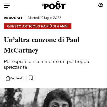
Auto
ABBONATI
Martedì 19 luglio 2022
QUESTO ARTICOLO HA PIÙ DI
4 ANNI
HOME
Un’altra canzone di Paul
Italia
Moda
McCartney
Mondo
Libri
Politica
Consumismi
Per espiare un commento un po' troppo
Tecnologia
Storie/Idee
sprezzante
Internet
Ok Boomer!
Scienza
Media
Condividi
Cultura
Europa
Economia
Altrecose
Sport
Mondiali calcio 2026