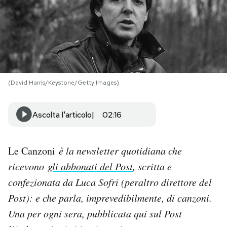
PODCAST
NEWSLETTER
(David Harris/Keystone/Getty Images)
I MIEI PREFERITI
Ascolta l'articolo
02:16
SHOP
Le Canzoni
è la newsletter quotidiana che
CALENDARIO
ricevono
gli abbonati del Post
, scritta e
confezionata da Luca Sofri (peraltro direttore del
AREA PERSONALE
Post): e che parla, imprevedibilmente, di canzoni.
Area Personale
Una per og
ni sera, pubblicata qui sul Post
Newsletter