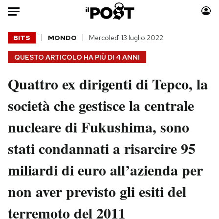
Auto
BITS
MONDO
Mercoledì 13 luglio 2022
QUESTO ARTICOLO HA PIÙ DI
4 ANNI
HOME
Quattro ex dirigenti di Tepco, la
Italia
Moda
Mondo
Libri
società che gestisce la centrale
Politica
Consumismi
nucleare di Fukushima, sono
Tecnologia
Storie/Idee
Internet
Ok Boomer!
stati condannati a risarcire 95
Scienza
Media
miliardi di euro all’azienda per
Cultura
Europa
Economia
Altrecose
non aver previsto gli esiti del
Sport
Mondiali calcio 2026
terremoto del 2011