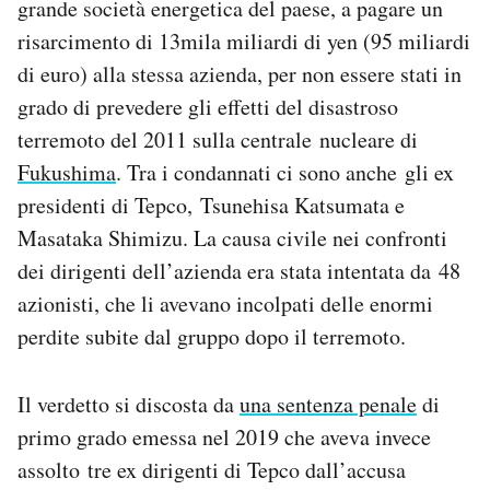
grande società energetica del paese, a pagare un
Notifiche mobile
risarcimento di 13mila miliardi di yen (95 miliardi
Regala il Post
di euro) alla stessa azienda, per non essere stati in
Hai bisogno di aiuto?
grado di prevedere gli effetti del disastroso
Esci
terremoto del 2011 sulla centrale nucleare di
Fukushima
. Tra i condannati ci sono anche gli ex
presidenti di Tepco, Tsunehisa Katsumata e
Masataka Shimizu. La causa civile nei confronti
dei dirigenti dell’azienda era stata intentata da 48
azionisti, che li avevano incolpati delle enormi
perdite subite dal gruppo dopo il terremoto.
Il verdetto si discosta da
una sentenza penale
di
primo grado emessa nel 2019 che aveva invece
assolto tre ex dirigenti di Tepco dall’accusa