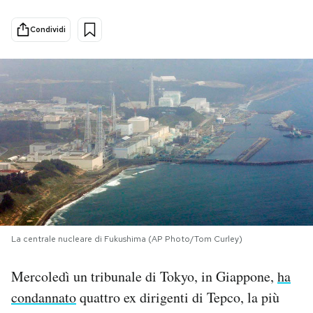
PODCAST
Condividi
NEWSLETTER
I MIEI PREFERITI
SHOP
CALENDARIO
La centrale nucleare di Fukushima (AP Photo/Tom Curley)
AREA PERSONALE
Mercoledì un tribunale di Tokyo, in Giappone,
ha
Area Personale
condannato
quattro ex dirigenti di Tepco, la più
Newsletter