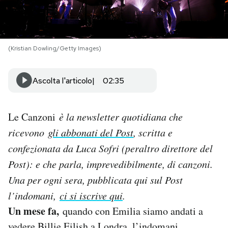
PODCAST
(Kristian Dowling/Getty Images)
NEWSLETTER
Ascolta l'articolo
02:35
I MIEI PREFERITI
Le Canzoni
è la newsletter quotidiana che
SHOP
ricevono
gli abbonati del Post
, scritta e
confezionata da Luca Sofri (peraltro direttore del
CALENDARIO
Post): e che parla, imprevedibilmente, di canzoni.
Una per og
ni sera, pubblicata qui sul Post
AREA PERSONALE
l’indomani,
ci si iscrive qui
.
Un mese fa,
quando con Emilia siamo andati a
Area Personale
Newsletter
vedere Billie Eilish a Londra, l’indomani