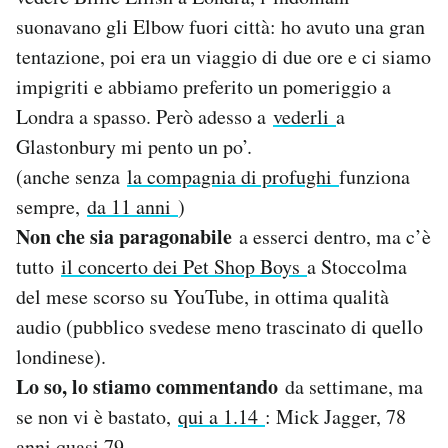
Notifiche mobile
suonavano gli Elbow fuori città: ho avuto una gran
Regala il Post
tentazione, poi era un viaggio di due ore e ci siamo
Hai bisogno di aiuto?
impigriti e abbiamo preferito un pomeriggio a
Esci
Londra a spasso. Però adesso a
vederli
a
Glastonbury mi pento un po’.
(anche senza
la compagnia di profughi
funziona
sempre,
da 11 anni
)
Non che sia paragonabile
a esserci dentro, ma c’è
tutto
il concerto dei Pet Shop Boys
a Stoccolma
del mese scorso su YouTube, in ottima qualità
audio (pubblico svedese meno trascinato di quello
londinese).
Lo so, lo stiamo commentando
da settimane, ma
se non vi è bastato,
qui a 1.14
: Mick Jagger, 78
anni quasi 79.