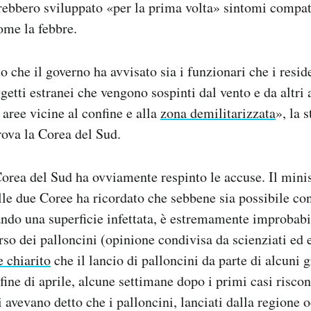
avrebbero sviluppato «per la prima volta» sintomi compat
me la febbre.
che il governo ha avvisato sia i funzionari che i reside
getti estranei che vengono sospinti dal vento e da altri 
 aree vicine al confine e alla
zona demilitarizzata
», la s
trova la Corea del Sud.
Corea del Sud ha ovviamente respinto le accuse. Il mini
lle due Coree ha ricordato che sebbene sia possibile con
ndo una superficie infettata, è estremamente improbab
rso dei palloncini (opinione condivisa da scienziati ed 
e chiarito
che il lancio di palloncini da parte di alcuni g
fine di aprile, alcune settimane dopo i primi casi riscon
i avevano detto che i palloncini, lanciati dalla regione 