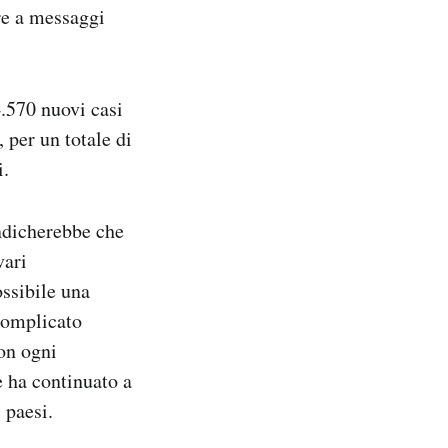
re a messaggi
4.570 nuovi casi
 per un totale di
i.
ndicherebbe che
vari
ssibile una
 complicato
con ogni
e ha continuato a
i paesi.