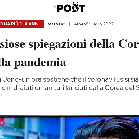
 HA PIÙ DI
4 ANNI
MONDO
Venerdì 1 luglio 2022
siose spiegazioni della Cor
lla pandemia
m Jong-un ora sostiene che il coronavirus si si
ncini di aiuti umanitari lanciati dalla Corea del