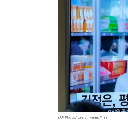
PODCAST
NEWSLETTER
I MIEI PREFERITI
SHOP
CALENDARIO
AREA PERSONALE
Area Personale
(AP Photo/ Lee Jin-man, File)
Newsletter