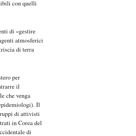
ibili con quelli
nti di «gestire
agenti atmosferici
triscia di terra
stero per
trarre il
ile che venga
epidemiologi). Il
ruppi di attivisti
trati in Corea del
occidentale di