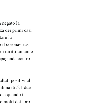
a negato la
za dei primi casi
tare la
e il coronavirus
r i diritti umani e
ropaganda contro
ltati positivi al
mbina di 5. I due
to a quando il
o molti dei loro