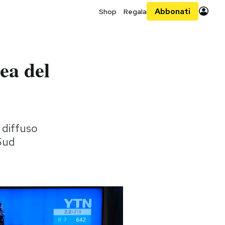
Abbonati
Shop
Regala
ea del
a diffuso
 Sud