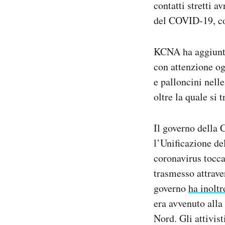
contatti stretti 
del COVID-19, co
KCNA ha aggiunto 
con attenzione og
e palloncini nelle
oltre la quale si 
Il governo della 
l’Unificazione de
coronavirus tocca
trasmesso attrave
governo
ha inoltr
era avvenuto alla 
Nord. Gli attivist