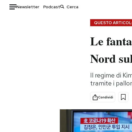
Newsletter
Podcast
Auto
QUESTO ARTICOLO
Le fanta
HOME
Italia
Moda
Nord su
Mondo
Libri
Politica
Consumismi
Il regime di Ki
Tecnologia
Storie/Idee
tramite i pallo
Internet
Ok Boomer!
Scienza
Media
Condividi
Cultura
Europa
Economia
Altrecose
Sport
Mondiali calcio 2026