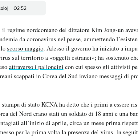
colo
02:52
i il regime nordcoreano del dittatore Kim Jong-un avev
ndemia da coronavirus nel paese, ammettendo l’esisten
llo
scorso maggio
. Adesso il governo ha iniziato a impu
irus sul territorio a «oggetti estranei»; ha sostenuto ch
fuso
attraverso i palloncini
con cui spesso gli attivisti pe
oreani scappati in Corea del Sud inviano messaggi di p
 stampa di stato KCNA ha detto che i primi a essere risu
rea del Nord erano stati un soldato di 18 anni e una ba
ntagiati all’inizio di aprile, circa un mese prima rispet
sso per la prima volta la presenza del virus. In seguit