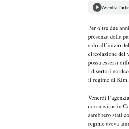
Notifiche mobile
Ascolta l'arti
Regala il Post
Hai bisogno di aiuto?
Per oltre due ann
Esci
presenza della pa
solo all’inizio de
circolazione del v
possa essersi dif
i disertori nordc
il regime di Kim.
Venerdì l’agenzia
coronavirus in Co
sarebbero stati co
regime aveva amme