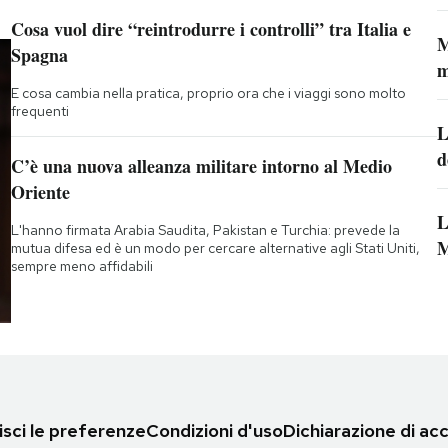
Cosa vuol dire “reintrodurre i controlli” tra Italia e
M
Spagna
m
E cosa cambia nella pratica, proprio ora che i viaggi sono molto
frequenti
L
d
C’è una nuova alleanza militare intorno al Medio
Oriente
L
L'hanno firmata Arabia Saudita, Pakistan e Turchia: prevede la
M
mutua difesa ed è un modo per cercare alternative agli Stati Uniti,
sempre meno affidabili
sci le preferenze
Condizioni d'uso
Dichiarazione di acc