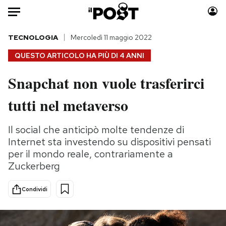
Auto
TECNOLOGIA
Mercoledì 11 maggio 2022
QUESTO ARTICOLO HA PIÙ DI
4 ANNI
HOME
Snapchat non vuole trasferirci
Italia
Moda
tutti nel metaverso
Mondo
Libri
Politica
Consumismi
Il social che anticipò molte tendenze di
Tecnologia
Storie/Idee
Internet sta investendo su dispositivi pensati
Internet
Ok Boomer!
per il mondo reale, contrariamente a
Scienza
Media
Zuckerberg
Cultura
Europa
Economia
Altrecose
Condividi
Sport
Mondiali calcio 2026