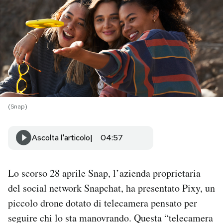
PODCAST
NEWSLETTER
I MIEI PREFERITI
(Snap)
SHOP
Ascolta l'articolo
04:57
CALENDARIO
Lo scorso 28 aprile Snap, l’azienda proprietaria
AREA PERSONALE
del social network Snapchat, ha presentato Pixy, un
piccolo drone dotato di telecamera pensato per
Area Personale
seguire chi lo sta manovrando. Questa “telecamera
Newsletter