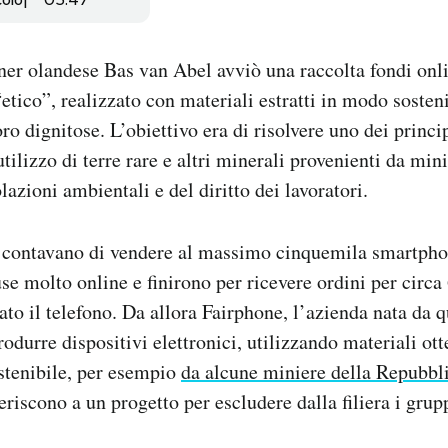
ner olandese Bas van Abel avviò una raccolta fondi onl
tico”, realizzato con materiali estratti in modo sosteni
ro dignitose. L’obiettivo era di risolvere uno dei princ
utilizzo di terre rare e altri minerali provenienti da mi
lazioni ambientali e del diritto dei lavoratori.
i contavano di vendere al massimo cinquemila smartph
se molto online e finirono per ricevere ordini per circ
to il telefono. Da allora Fairphone, l’azienda nata da 
rodurre dispositivi elettronici, utilizzando materiali ot
stenibile, per esempio
da alcune miniere della Repubbl
riscono a un progetto per escludere dalla filiera i grupp