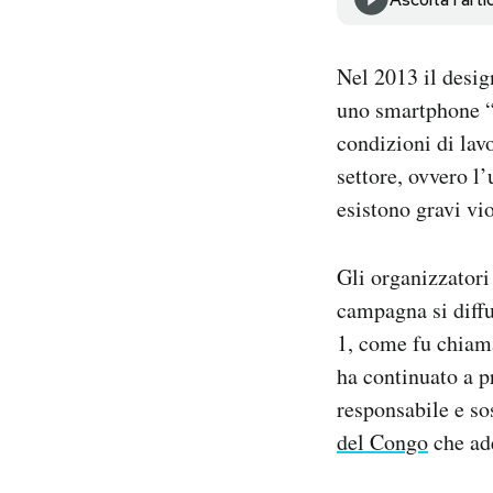
Notifiche mobile
Regala il Post
Nel 2013 il desig
Hai bisogno di aiuto?
Esci
uno smartphone “e
condizioni di lavo
settore, ovvero l’
esistono gravi vio
Gli organizzator
campagna si diffu
1, come fu chiama
ha continuato a p
responsabile e so
del Congo
che ade