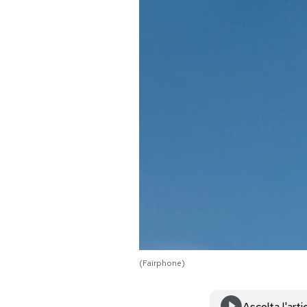
PODCAST
NEWSLETTER
I MIEI PREFERITI
SHOP
CALENDARIO
AREA PERSONALE
(Fairphone)
Area Personale
Newsletter
Ascolta l'arti