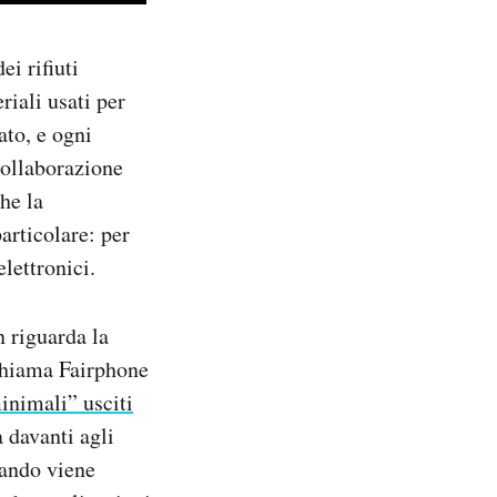
i rifiuti
riali usati per
ato, e ogni
collaborazione
he la
articolare: per
elettronici.
n riguarda la
 chiama Fairphone
minimali” usciti
a davanti agli
uando viene