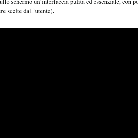
sullo schermo un’interfaccia pulita ed essenziale, con p
re scelte dall’utente).