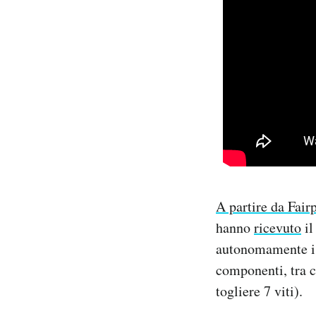
A partire da Fair
hanno
ricevuto
il
autonomamente i d
componenti, tra c
togliere 7 viti).