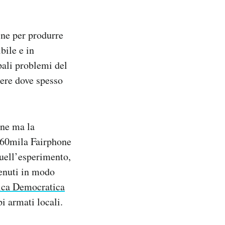
ine per produrre
bile e in
ipali problemi del
niere dove spesso
one ma la
a 60mila Fairphone
quell’esperimento,
tenuti in modo
ica Democratica
i armati locali.