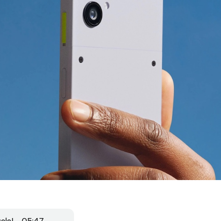
colo
05:47