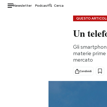
Newsletter
Podcast
Auto
QUESTO ARTICOLO
Un telef
HOME
Italia
Moda
Gli smartphone
Mondo
Libri
materie prime 
Politica
Consumismi
mercato
Tecnologia
Storie/Idee
Internet
Ok Boomer!
Condividi
Scienza
Media
Cultura
Europa
Economia
Altrecose
Sport
Mondiali calcio 2026