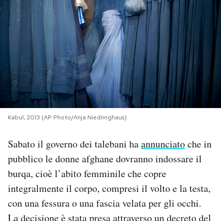
PODCAST
NEWSLETTER
I MIEI PREFERITI
SHOP
Kabul, 2013 (AP Photo/Anja Niedringhaus)
Sabato il governo dei talebani ha
annunciato
che in
CALENDARIO
pubblico le donne afghane dovranno indossare il
burqa, cioè l’abito femminile che copre
AREA PERSONALE
integralmente il corpo, compresi il volto e la testa,
con una fessura o una fascia velata per gli occhi.
Area Personale
La decisione è stata presa attraverso un decreto del
Newsletter