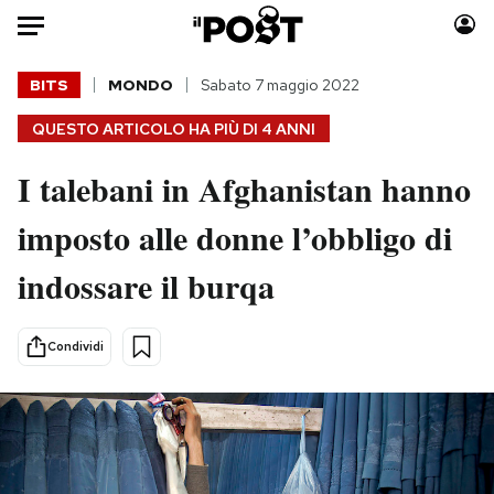
Auto
BITS
MONDO
Sabato 7 maggio 2022
QUESTO ARTICOLO HA PIÙ DI
4 ANNI
HOME
I talebani in Afghanistan hanno
Italia
Moda
Mondo
Libri
imposto alle donne l’obbligo di
Politica
Consumismi
indossare il burqa
Tecnologia
Storie/Idee
Internet
Ok Boomer!
Scienza
Media
Condividi
Cultura
Europa
Economia
Altrecose
Sport
Mondiali calcio 2026