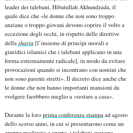
Notifiche mobile
leader dei talebani, Hibatullah Akhundzada, il
Regala il Post
quale dice che «le donne che non sono troppo
Hai bisogno di aiuto?
anziane o troppo giovani devono coprire il volto a
Esci
eccezione degli occhi, in rispetto delle direttive
della
sharia
[l’insieme di princìpi morali e
giuridici islamici che i talebani applicano in una
forma estremamente radicale], in modo da evitare
provocazioni quando si incontrano con uomini che
non sono parenti stretti». Il decreto dice anche che
le donne che non hanno importanti mansioni da
svolgere farebbero meglio a «restare a casa».
Durante la loro
prima conferenza stampa
ad agosto
dello scorso anno, in cui si presentarono come un
gruppo moderato e aperto, i talebani avevano