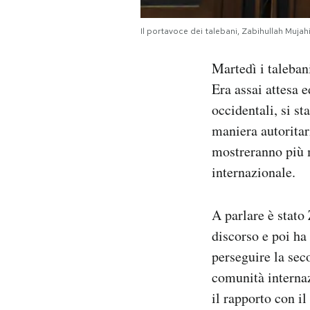
Notifiche mobile
Regala il Post
Il portavoce dei talebani, Zabihullah Muj
Hai bisogno di aiuto?
Esci
Martedì i taleban
Era assai attesa e
occidentali, si s
maniera autoritar
mostreranno più m
internazionale.
A parlare è stato
discorso e poi ha
perseguire la sec
comunità internazi
il rapporto con il