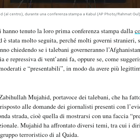
ahid (al centro), durante una conferenza stampa a Kabul (AP Photo/Rahmat Gul
i hanno tenuto la loro prima conferenza stampa dalla
co
d è stata molto seguita, perché molti governi stranieri, 
tanno chiedendo se i talebani governeranno l’Afghanistan
ia e repressiva di vent’anni fa, oppure se, come suggeri
oderati e “presentabili”, in modo da avere più legittimi
 Zabihullah Mujahid, portavoce dei talebani, che ha fatt
 risposto alle domande dei giornalisti presenti con l’evi
onda strada, cioè quella di mostrarsi con una faccia “pr
onale. Mujahid ha affrontato diversi temi, tra cui i dir
 gruppo terroristico di al Qaida.