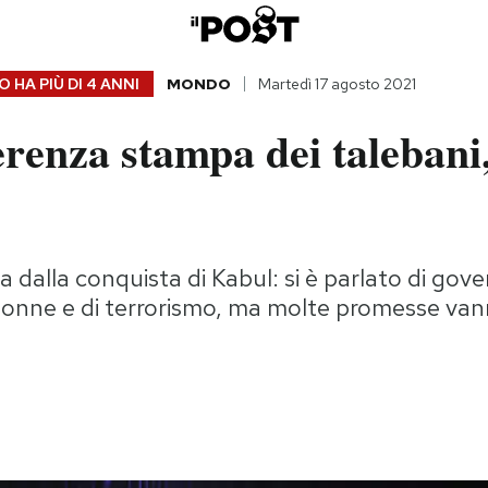
 HA PIÙ DI
4 ANNI
MONDO
Martedì 17 agosto 2021
renza stampa dei talebani
a dalla conquista di Kabul: si è parlato di gove
le donne e di terrorismo, ma molte promesse va