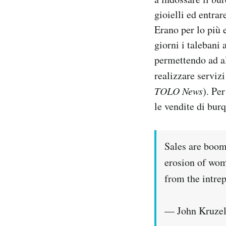
gioielli ed entra
Erano per lo più 
giorni i talebani
permettendo ad alc
realizzare servizi
TOLO News
). Pe
le vendite di bur
Sales are boom
erosion of wom
from the intre
— John Kruzel