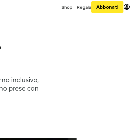
Abbonati
Shop
Regala
,
rno inclusivo,
nno prese con