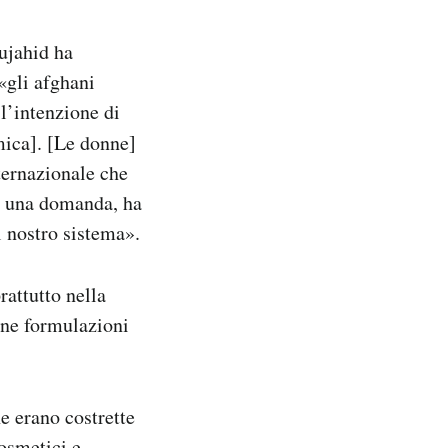
Mujahid ha
 «gli afghani
l’intenzione di
mica]. [Le donne]
ternazionale che
a una domanda, ha
l nostro sistema».
rattutto nella
cune formulazioni
ne erano costrette
cosmetici e