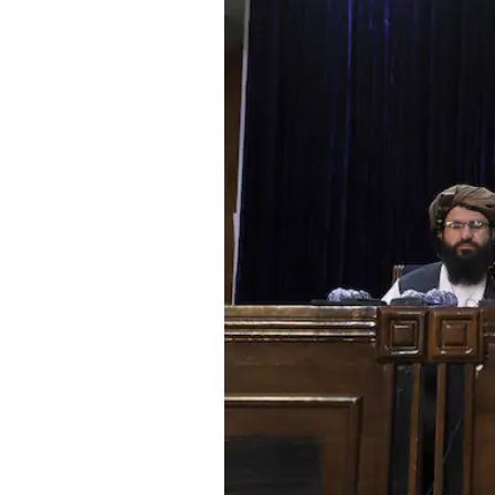
PODCAST
NEWSLETTER
I MIEI PREFERITI
SHOP
CALENDARIO
AREA PERSONALE
Area Personale
Newsletter