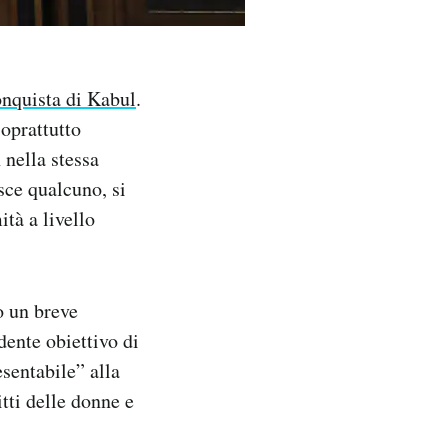
)
nquista di Kabul
.
soprattutto
 nella stessa
sce qualcuno, si
tà a livello
o un breve
dente obiettivo di
esentabile” alla
itti delle donne e