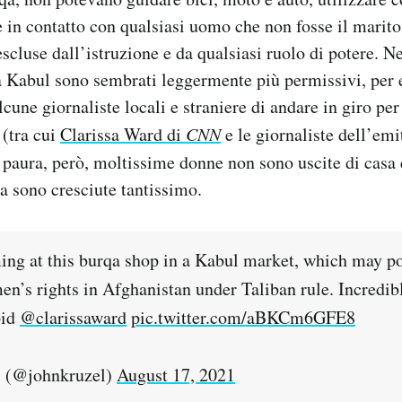
re in contatto con qualsiasi uomo che non fosse il marito
escluse dall’istruzione e da qualsiasi ruolo di potere. N
 a Kabul sono sembrati leggermente più permissivi, per
une giornaliste locali e straniere di andare in giro per 
 (tra cui
Clarissa Ward di
CNN
e le giornaliste dell’emi
r paura, però, moltissime donne non sono uscite di casa
qa sono cresciute tantissimo.
ing at this burqa shop in a Kabul market, which may po
en’s rights in Afghanistan under Taliban rule. Incredib
pid
@clarissaward
pic.twitter.com/aBKCm6GFE8
 (@johnkruzel)
August 17, 2021