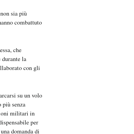
 non sia più
e hanno combattuto
essa, che
 durante la
llaborato con gli
rcarsi su un volo
o più senza
oni militari in
dispensabile per
 a una domanda di