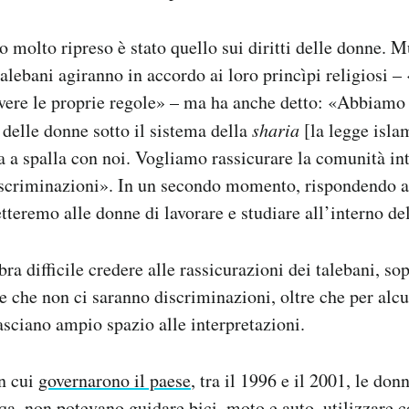
o molto ripreso è stato quello sui diritti delle donne. 
talebani agiranno in accordo ai loro princìpi religiosi –
avere le proprie regole» – ma ha anche detto: «Abbiamo 
ti delle donne sotto il sistema della
sharia
[la legge isla
a a spalla con noi. Vogliamo rassicurare la comunità in
iscriminazioni». In un secondo momento, rispondendo 
teremo alle donne di lavorare e studiare all’interno de
 difficile credere alle rassicurazioni dei talebani, sop
ice che non ci saranno discriminazioni, oltre che per al
asciano ampio spazio alle interpretazioni.
in cui
governarono il paese
, tra il 1996 e il 2001, le don
rqa, non potevano guidare bici, moto e auto, utilizzare 