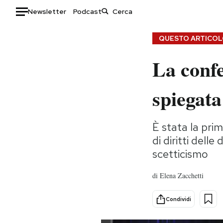
Newsletter
Podcast
Auto
QUESTO ARTICOLO
La confe
HOME
Italia
Moda
spiegata
Mondo
Libri
Politica
Consumismi
È stata la prim
Tecnologia
Storie/Idee
di diritti del
Internet
Ok Boomer!
scetticismo
Scienza
Media
Cultura
Europa
di
Elena Zacchetti
Economia
Altrecose
Sport
Mondiali calcio 2026
Condividi