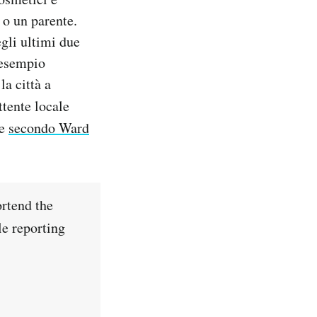
 o un parente.
egli ultimi due
 esempio
la città a
ttente locale
 e
secondo Ward
rtend the
le reporting