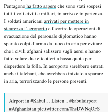
Notifiche mobile
Pentagono
ha fatto sapere
che sono stati sospesi
Regala il Post
tutti i voli civili e miliari, in arrivo e in partenza.
Hai bisogno di aiuto?
I soldati americani
arrivati per mettere in
Esci
sicurezza l’aeroporto
e favorire le operazioni di
evacuazione del personale diplomatico hanno
sparato colpi d’arma da fuoco in aria per evitare
che i civili afghani salissero sugli aerei e hanno
fatto volare due elicotteri a bassa quota per
disperdere la folla. In aeroporto sarebbero entrati
anche i talebani, che avrebbero iniziato a sparare
in aria, terrorizzando le persone presenti.
Airport in
#Kabul
… Listen ..
#kabulairport
#Afghanistan
pic.twitter.com/0hsDWNqOFS