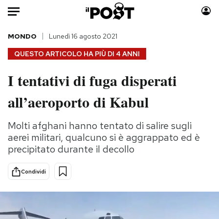
Auto
MONDO
Lunedì 16 agosto 2021
QUESTO ARTICOLO HA PIÙ DI
4 ANNI
HOME
I tentativi di fuga disperati
Italia
Moda
all’aeroporto di Kabul
Mondo
Libri
Politica
Consumismi
Molti afghani hanno tentato di salire sugli
Tecnologia
Storie/Idee
aerei militari, qualcuno si è aggrappato ed è
Internet
Ok Boomer!
precipitato durante il decollo
Scienza
Media
Cultura
Europa
Condividi
Economia
Altrecose
Sport
Mondiali calcio 2026