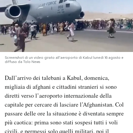
PODCAST
NEWSLETTER
I MIEI PREFERITI
Screenshot di un video girato all'aeroporto di Kabul lunedì 16 agosto e
diffuso da Tolo News
SHOP
Dall’arrivo dei talebani a Kabul, domenica,
migliaia di afghani e cittadini stranieri si sono
CALENDARIO
diretti verso l’aeroporto internazionale della
capitale per cercare di lasciare l’Afghanistan. Col
AREA PERSONALE
passare delle ore la situazione è diventata sempre
più caotica: prima sono stati sospesi tutti i voli
Area Personale
civili, e permessi solo quelli militari, poi il
Newsletter