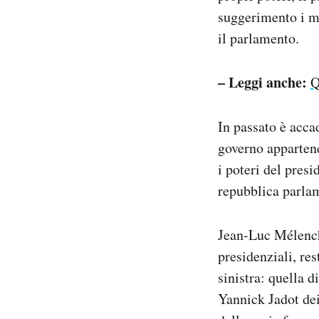
suggerimento i mi
il parlamento.
– Leggi anche:
Q
In passato è acca
governo appartene
i poteri del presi
repubblica parla
Jean-Luc Mélencho
presidenziali, re
sinistra: quella d
Yannick Jadot dei