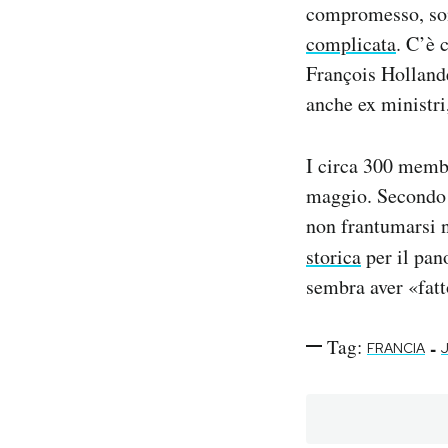
compromesso, sono
complicata
. C’è 
François Hollande
anche ex ministri,
I circa 300 membr
maggio. Secondo a
non frantumarsi n
storica
per il pan
sembra aver «fatt
Tag:
-
FRANCIA