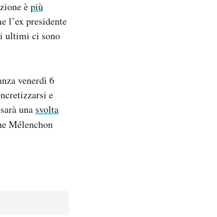
azione è
più
me l’ex presidente
ti ultimi ci sono
.
anza venerdì 6
ncretizzarsi e
 sarà una
svolta
che Mélenchon