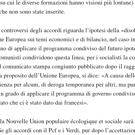
 su cui le diverse formazioni hanno visioni più lontane)
che non sono state inserite.
 controversi degli accordi riguarda l’ipotesi della «dis
one Europea sui temi economici e di bilancio, nel caso in
ano di applicare il programma condiviso del futuro ipot
omunisti condividono questa linea, per i socialisti la co
l comunicato stampa congiunto pubblicato dopo il rag
a proposito dell’Unione Europea, si dice: «A causa delle
ienza per alcuni, di deroga temporanea per altri, ma pu
 in grado di applicare il programma di governo condivis
ato che ci è stato dato dai francesi».
a Nouvelle Union populaire écologique et sociale sarà 
e gli accordi con il Pcf e i Verdi, pur dopo l’accettazi