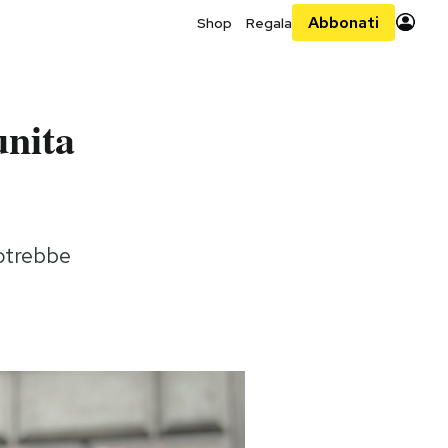
Abbonati
Shop
Regala
unita
otrebbe