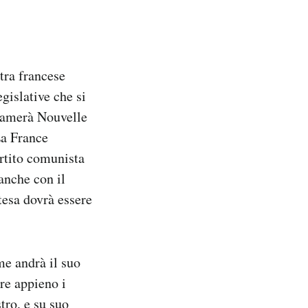
stra francese
egislative che si
hiamerà Nouvelle
La France
artito comunista
anche con il
ntesa dovrà essere
e andrà il suo
re appieno i
tro, e su suo