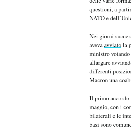
delle varie formaz
questioni, a parti
NATO e dell’Uni
Nei giorni succes
aveva
avviato
la 
ministro votando a
allargare avviando
differenti posizi
Macron una coabi
Il primo accord
maggio, con i com
bilaterali e le in
basi sono comunq