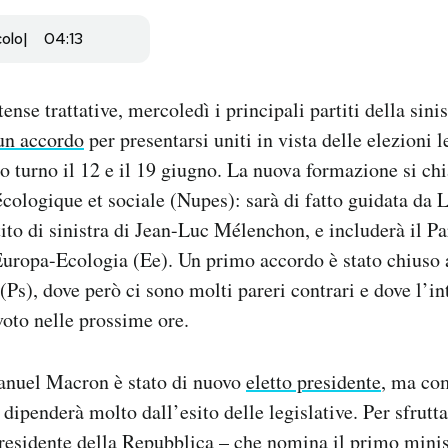
colo
04:13
ense trattative, mercoledì i principali partiti della sini
un accordo
per presentarsi uniti in vista delle elezioni l
o turno il 12 e il 19 giugno. La nuova formazione si c
cologique et sociale (Nupes): sarà di fatto guidata da 
tito di sinistra di Jean-Luc Mélenchon, e includerà il P
Europa-Ecologia (Ee). Un primo accordo è stato chiuso 
 (Ps), dove però ci sono molti pareri contrari e dove l’i
voto nelle prossime ore.
anuel Macron è stato di nuovo
eletto presidente
, ma com
ipenderà molto dall’esito delle legislative. Per sfrutta
 presidente della Repubblica – che nomina il primo minis