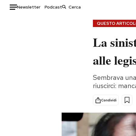
Newsletter
Podcast
Auto
QUESTO ARTICOLO
La sinis
HOME
Italia
Moda
alle legi
Mondo
Libri
Politica
Consumismi
Sembrava una 
Tecnologia
Storie/Idee
riuscirci: manca
Internet
Ok Boomer!
Scienza
Media
Condividi
Cultura
Europa
Economia
Altrecose
Sport
Mondiali calcio 2026