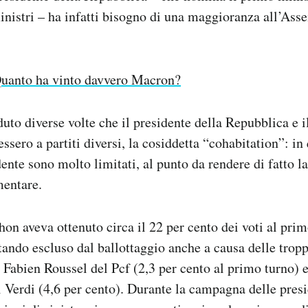
nistri – ha infatti bisogno di una maggioranza all’Ass
uanto ha vinto davvero Macron?
duto diverse volte che il presidente della Repubblica e i
ssero a partiti diversi, la cosiddetta “cohabitation”: in
dente sono molto limitati, al punto da rendere di fatto l
mentare.
n aveva ottenuto circa il 22 per cento dei voti al prim
stando escluso dal ballottaggio anche a causa delle trop
i Fabien Roussel del Pcf (2,3 per cento al primo turno) e
 Verdi (4,6 per cento). Durante la campagna delle presi