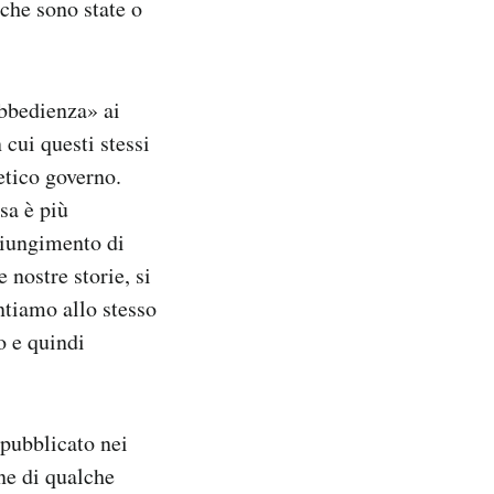
 che sono state o
obbedienza» ai
 cui questi stessi
etico governo.
sa è più
giungimento di
 nostre storie, si
ntiamo allo stesso
o e quindi
pubblicato nei
one di qualche