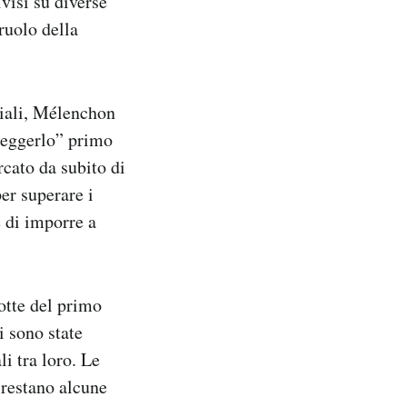
ivisi su diverse
 ruolo della
ziali, Mélenchon
leggerlo” primo
rcato da subito di
per superare i
e di imporre a
notte del primo
i sono state
li tra loro. Le
restano alcune