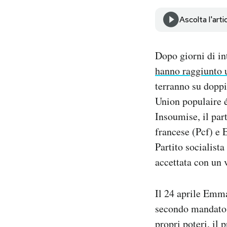
Notifiche mobile
Ascolta l'arti
Regala il Post
Hai bisogno di aiuto?
Esci
Dopo giorni di int
hanno raggiunto 
terranno su doppi
Union populaire é
Insoumise, il par
francese (Pcf) e 
Partito socialista
accettata con un 
Il 24 aprile Emm
secondo mandato d
propri poteri, il