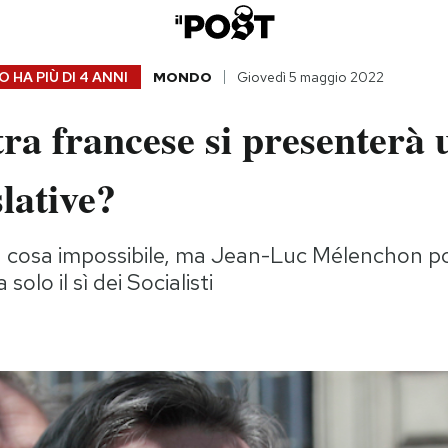
 HA PIÙ DI
4 ANNI
MONDO
Giovedì 5 maggio 2022
tra francese si presenterà 
slative?
cosa impossibile, ma Jean-Luc Mélenchon p
 solo il sì dei Socialisti