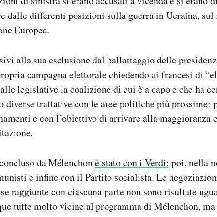
ioni di sinistra si erano accusati a vicenda e si erano d
re dalle differenti posizioni sulla guerra in Ucraina, sul
one Europea.
sivi alla sua esclusione dal ballottaggio delle presiden
propria campagna elettorale chiedendo ai francesi di “e
lle legislative la coalizione di cui è a capo e che ha ce
 diverse trattative con le aree politiche più prossime: 
onamenti e con l’obiettivo di arrivare alla maggioranza 
tazione.
o concluso da Mélenchon
è stato con i Verdi
; poi, nella 
unisti e infine con il Partito socialista. Le negoziazion
tese raggiunte con ciascuna parte non sono risultate ugua
ue tutte molto vicine al programma di Mélenchon, ma 