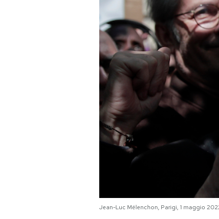
PODCAST
NEWSLETTER
I MIEI PREFERITI
SHOP
CALENDARIO
AREA PERSONALE
Area Personale
Jean-Luc Mélenchon, Parigi, 1 maggio 202
Newsletter