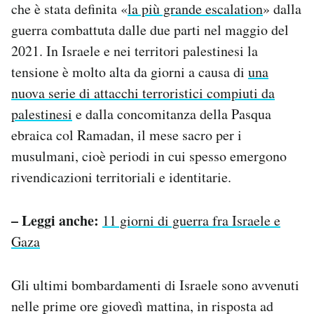
che è stata definita «
la più grande escalation
» dalla
Notifiche mobile
guerra combattuta dalle due parti nel maggio del
Regala il Post
Hai bisogno di aiuto?
2021. In Israele e nei territori palestinesi la
Esci
tensione è molto alta da giorni a causa di
una
nuova serie di attacchi terroristici compiuti da
palestinesi
e dalla concomitanza della Pasqua
ebraica col Ramadan, il mese sacro per i
musulmani, cioè periodi in cui spesso emergono
rivendicazioni territoriali e identitarie.
– Leggi anche:
11 giorni di guerra fra Israele e
Gaza
Gli ultimi bombardamenti di Israele sono avvenuti
nelle prime ore giovedì mattina, in risposta ad