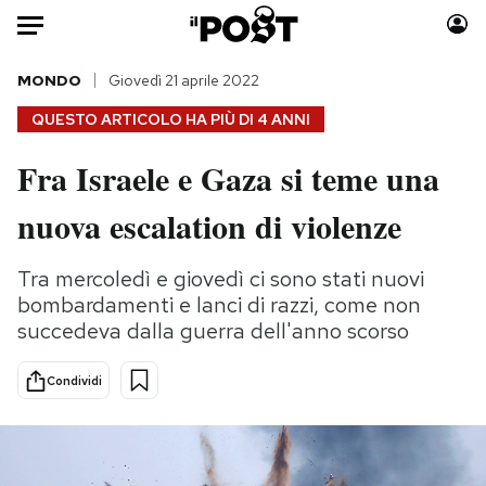
Auto
MONDO
Giovedì 21 aprile 2022
QUESTO ARTICOLO HA PIÙ DI
4 ANNI
HOME
Fra Israele e Gaza si teme una
Italia
Moda
nuova escalation di violenze
Mondo
Libri
Politica
Consumismi
Tra mercoledì e giovedì ci sono stati nuovi
Tecnologia
Storie/Idee
bombardamenti e lanci di razzi, come non
Internet
Ok Boomer!
succedeva dalla guerra dell'anno scorso
Scienza
Media
Cultura
Europa
Condividi
Economia
Altrecose
Sport
Mondiali calcio 2026