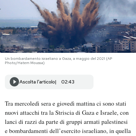
PODCAST
NEWSLETTER
I MIEI PREFERITI
Un bombardamento israeliano a Gaza, a maggio del 2021 (AP
Photo/Hatem Moussa)
SHOP
Ascolta l'articolo
02:43
CALENDARIO
Tra mercoledì sera e giovedì mattina ci sono stati
nuovi attacchi tra la Striscia di Gaza e Israele, con
AREA PERSONALE
lanci di razzi da parte di gruppi armati palestinesi
Area Personale
e bombardamenti dell’esercito israeliano, in quella
Newsletter