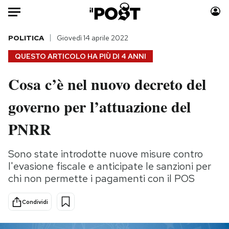
Auto
POLITICA
Giovedì 14 aprile 2022
QUESTO ARTICOLO HA PIÙ DI
4 ANNI
HOME
Cosa c’è nel nuovo decreto del
Italia
Moda
governo per l’attuazione del
Mondo
Libri
Politica
Consumismi
PNRR
Tecnologia
Storie/Idee
Internet
Ok Boomer!
Sono state introdotte nuove misure contro
Scienza
Media
l'evasione fiscale e anticipate le sanzioni per
Cultura
Europa
chi non permette i pagamenti con il POS
Economia
Altrecose
Condividi
Sport
Mondiali calcio 2026