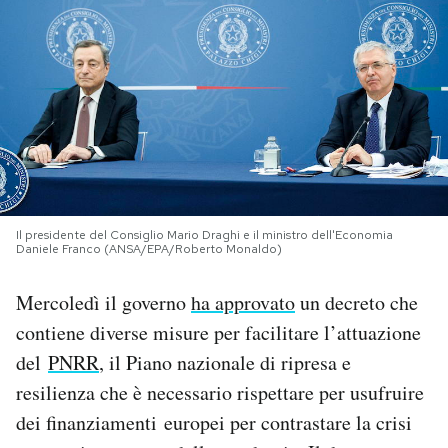
PODCAST
NEWSLETTER
I MIEI PREFERITI
Il presidente del Consiglio Mario Draghi e il ministro dell'Economia
SHOP
Daniele Franco (ANSA/EPA/Roberto Monaldo)
Mercoledì il governo
ha approvato
un decreto che
CALENDARIO
contiene diverse misure per facilitare l’attuazione
del
PNRR
, il Piano nazionale di ripresa e
AREA PERSONALE
resilienza che è necessario rispettare per usufruire
Area Personale
dei finanziamenti europei per contrastare la crisi
Newsletter