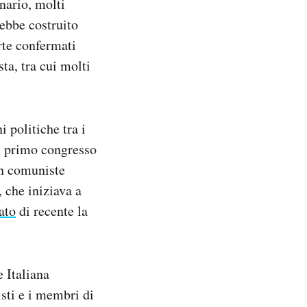
nario, molti
rebbe costruito
rte confermati
ta, tra cui molti
 politiche tra i
el primo congresso
on comuniste
, che iniziava a
ato
di recente la
 Italiana
sti e i membri di