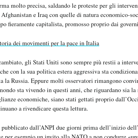
rma molto precisa, saldando le proteste per gli intervent
 Afghanistan e Iraq con quelle di natura economico-soc
po fieramente capitalista, promosso proprio dai governi
toria dei movimenti per la pace in Italia
mbiato, gli Stati Uniti sono sempre più restii a interve
che con la sua politica estera aggressiva sta condizion
ta la Russia. Eppure molti osservatori rimangono convin
l mondo sta vivendo in questi anni, che riguardano sia l
lianze economiche, siano stati gettati proprio dall’Occ
tinuano a rivendicare questa lettura.
pubblicato dall’ANPI due giorni prima dell’inizio dell
ge per esempio un invito alla NATO a non condurre «una