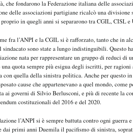
tà, che fondarono la Federazione italiana delle associaz
one delle associazioni partigiane ricalcò una divisione
e proprio in quegli anni si separarono tra CGIL, CISL e
me fra l’ANPI e la CGIL si è rafforzato, tanto che in alc
l sindacato sono state a lungo indistinguibili. Questo ha
ciazione nata per rappresentare un gruppo di reduci di u
 una quota sempre più esigua degli iscritti, per ragioni 
ta con quella della sinistra politica. Anche per questo i
sposato cause che appartenevano a quel mondo, come p
a ai governi di Silvio Berlusconi, e più di recente la con
rendum costituzionali del 2016 e del 2020.
dazione l’ANPI si è sempre battuta contro ogni guerra e 
e dai primi anni Duemila il pacifismo di sinistra, soprat