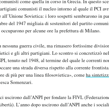
comunisti come quella in corso in Grecia. In questo sce
artigiani comunisti il nucleo intorno al quale il PCI av
e all’Unione Sovietica: i loro sospetti sembrarono in pa
re del 1947 migliaia di sostenitori del partito comunis
, occuparono per alcune ore la prefettura di Milano.
u nessuna guerra civile, ma rimasero fortissime divisioni
etici e gli altri partigiani. Lo scontro si concretizzò n
PI, tenuto nel 1948, al termine del quale le correnti n
care una strada diversa rispetto alla corrente frontista
re di più per una linea filosovietica», come
ha sintetizz
ncesca Somenzari.
ici uscirono dall’ANPI per fondare la FIVL (Federazione
Libertà). L’anno dopo uscirono dall’ANPI anche i sociali