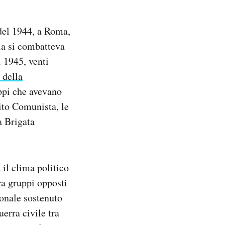
del 1944, a Roma,
lia si combatteva
l 1945, venti
 della
uppi che avevano
ito Comunista, le
a Brigata
 il clima politico
tra gruppi opposti
ionale sostenuto
erra civile tra