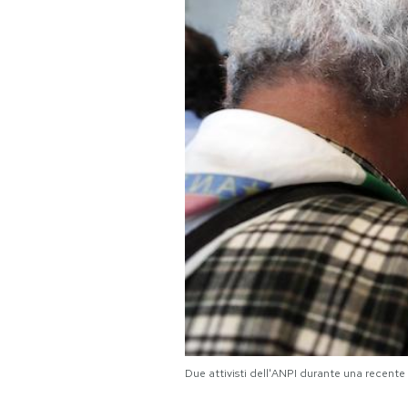
PODCAST
NEWSLETTER
I MIEI PREFERITI
SHOP
CALENDARIO
AREA PERSONALE
Due attivisti dell'ANPI durante una recen
Area Personale
Newsletter