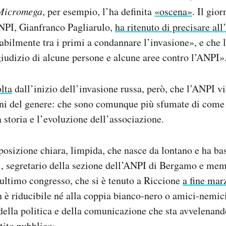
Micromega
, per esempio, l’ha definita
«oscena»
. Il gio
ANPI, Gianfranco Pagliarulo,
ha ritenuto di precisare all
abilmente tra i primi a condannare l’invasione», e che
iudizio di alcune persone e alcune aree contro l’ANPI»
lta
dall’inizio dell’invasione russa, però, che l’ANPI v
ni del genere: che sono comunque più sfumate di come 
a storia e l’evoluzione dell’associazione.
posizione chiara, limpida, che nasce da lontano e ha bas
, segretario della sezione dell’ANPI di Bergamo e mem
’ultimo congresso, che si è tenuto a Riccione
a fine mar
 è riducibile né alla coppia bianco-nero o amici-nemici
della politica e della comunicazione che sta avvelenan
ttito pubblico».