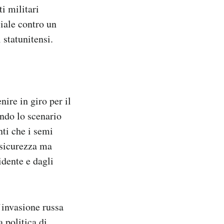
i militari
iale contro un
 statunitensi.
nire in giro per il
ando lo scenario
ti che i semi
a sicurezza ma
idente e dagli
’invasione russa
 politica di