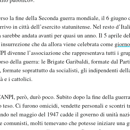
so la fine della Seconda guerra mondiale, il 6 giugno 
rrivo in città dell’esercito statunitense. Nel resto d’Ita
a sarebbe andata avanti per quasi un anno. Il 5 aprile de
’insurrezione che da allora viene celebrata come
giorno
NPI divenne l’associazione che rappresentava tutti i gr
rso della guerra: le Brigate Garibaldi, formate dal Part
 formate soprattutto da socialisti, gli indipendenti dell
 e i cattolici.
l’ANPI, però, durò poco. Subito dopo la fine della guerra
o teso. Ci furono omicidi, vendette personali e scontri 
ando nel maggio del 1947 cadde il governo di unità naz
e comunisti, molti temevano che potesse iniziare una gu