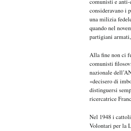
comunisti e anti-
consideravano i p
una milizia fedel
quando nel novemb
partigiani armati
Alla fine non ci f
comunisti filosovi
nazionale dell’AN
«decisero di imboc
distinguersi semp
ricercatrice Fra
Nel 1948 i cattol
Volontari per la 