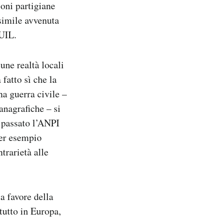
ioni partigiane
 simile avvenuta
 UIL.
une realtà locali
 fatto sì che la
na guerra civile –
anagrafiche – si
n passato l’ANPI
er esempio
trarietà alle
a favore della
tutto in Europa,