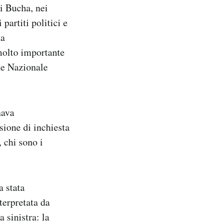
di Bucha, nei
partiti politici e
na
molto importante
one Nazionale
nava
ione di inchiesta
 chi sono i
a stata
terpretata da
 sinistra: la