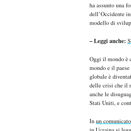
ha assunto una fo
dell’Occidente in
modello di svilup
– Leggi anche:
S
Oggi il mondo è ca
mondo e il paese 
globale è diventa
delle crisi che i
anche le disuguag
Stati Uniti, e con
In
un comunicato
in Ucraina si leg