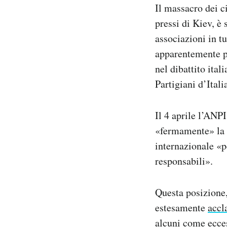
Il massacro dei c
Notifiche mobile
pressi di Kiev, è
Regala il Post
Hai bisogno di aiuto?
associazioni in t
Esci
apparentemente p
nel dibattito ita
Partigiani d’Ital
Il 4 aprile l’ANP
«fermamente» la 
internazionale «p
responsabili».
Questa posizione,
estesamente
accl
alcuni come ecces