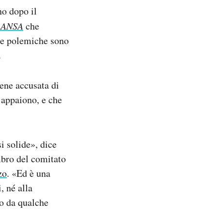
rno dopo il
’
ANSA
che
 le polemiche sono
.
iene accusata di
appaiono, e che
i solide», dice
bro del comitato
zo
. «Ed è una
, né alla
do da qualche