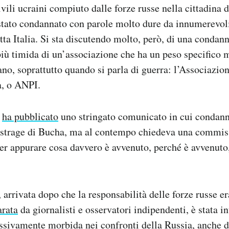
ivili ucraini compiuto dalle forze russe nella cittadina 
 stato condannato con parole molto dure da innumerevoli 
utta Italia. Si sta discutendo molto, però, di una condan
iù timida di un’associazione che ha un peso specifico 
liano, soprattutto quando si parla di guerra: l’Associazi
ia, o ANPI.
I
ha pubblicato
uno stringato comunicato in cui condan
strage di Bucha, ma al contempo chiedeva una commiss
er appurare cosa davvero è avvenuto, perché è avvenuto,
 arrivata dopo che la responsabilità delle forze russe er
arata
da giornalisti e osservatori indipendenti, è stata in
sivamente morbida nei confronti della Russia, anche da