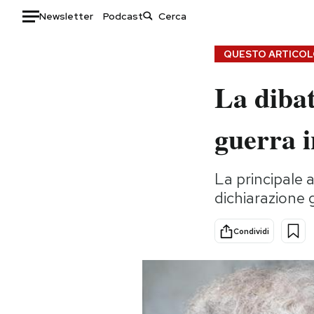
Newsletter
Podcast
Auto
QUESTO ARTICOLO
La dibat
HOME
Italia
Moda
guerra 
Mondo
Libri
Politica
Consumismi
La principale 
Tecnologia
Storie/Idee
dichiarazione 
Internet
Ok Boomer!
Scienza
Media
Condividi
Cultura
Europa
Economia
Altrecose
Sport
Mondiali calcio 2026