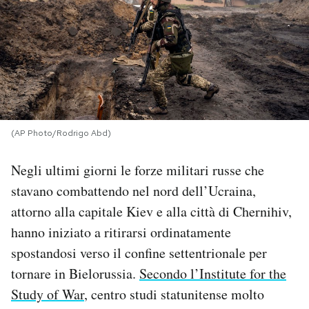
PODCAST
NEWSLETTER
I MIEI PREFERITI
(AP Photo/Rodrigo Abd)
SHOP
Negli ultimi giorni le forze militari russe che
stavano combattendo nel nord dell’Ucraina,
attorno alla capitale Kiev e alla città di Chernihiv,
CALENDARIO
hanno iniziato a ritirarsi ordinatamente
spostandosi verso il confine settentrionale per
AREA PERSONALE
tornare in Bielorussia.
Secondo l’Institute for the
Area Personale
Study of War
, centro studi statunitense molto
Newsletter