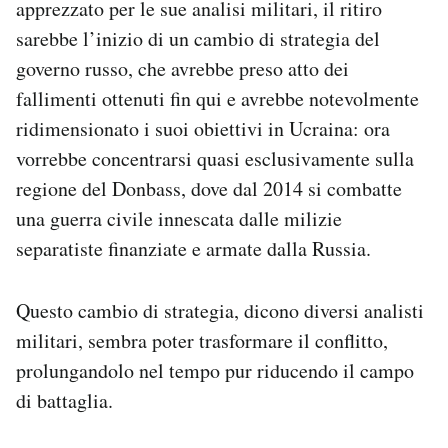
apprezzato per le sue analisi militari, il ritiro
Notifiche mobile
sarebbe l’inizio di un cambio di strategia del
Regala il Post
governo russo, che avrebbe preso atto dei
Hai bisogno di aiuto?
Esci
fallimenti ottenuti fin qui e avrebbe notevolmente
ridimensionato i suoi obiettivi in Ucraina: ora
vorrebbe concentrarsi quasi esclusivamente sulla
regione del Donbass, dove dal 2014 si combatte
una guerra civile innescata dalle milizie
separatiste finanziate e armate dalla Russia.
Questo cambio di strategia, dicono diversi analisti
militari, sembra poter trasformare il conflitto,
prolungandolo nel tempo pur riducendo il campo
di battaglia.