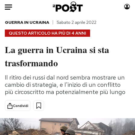
Auto
GUERRA IN UCRAINA
Sabato 2 aprile 2022
QUESTO ARTICOLO HA PIÙ DI
4 ANNI
HOME
La guerra in Ucraina si sta
Italia
Moda
trasformando
Mondo
Libri
Politica
Consumismi
Il ritiro dei russi dal nord sembra mostrare un
Tecnologia
Storie/Idee
cambio di strategia, e l'inizio di un conflitto
Internet
Ok Boomer!
più circoscritto ma potenzialmente più lungo
Scienza
Media
Cultura
Europa
Condividi
Economia
Altrecose
Sport
Mondiali calcio 2026