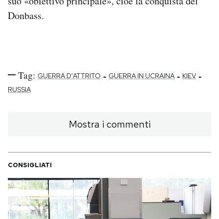
suo «obiettivo principale», cioè la conquista del
Donbass.
Tag:
-
-
-
GUERRA D'ATTRITO
GUERRA IN UCRAINA
KIEV
RUSSIA
Mostra i commenti
CONSIGLIATI