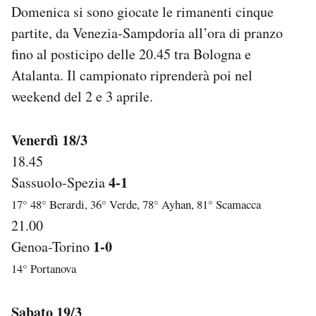
Domenica si sono giocate le rimanenti cinque
Notifiche mobile
Regala il Post
partite, da Venezia-Sampdoria all’ora di pranzo
Hai bisogno di aiuto?
fino al posticipo delle 20.45 tra Bologna e
Esci
Atalanta. Il campionato riprenderà poi nel
weekend del 2 e 3 aprile.
Venerdì 18/3
18.45
4-1
Sassuolo-Spezia
17° 48° Berardi, 36° Verde, 78° Ayhan, 81° Scamacca
21.00
1-0
Genoa-Torino
14° Portanova
Sabato 19/3