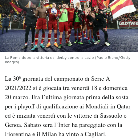
PODCAST
NEWSLETTER
I MIEI PREFERITI
La Roma dopo la vittoria del derby contro la Lazio (Paolo Bruno/Getty
Images)
SHOP
La 30ª giornata del campionato di Serie A
2021/2022 si è giocata tra venerdì 18 e domenica
CALENDARIO
20 marzo. Era l’ultima giornata prima della sosta
per
i playoff di qualificazione ai Mondiali in Qatar
AREA PERSONALE
ed è iniziata venerdì con le vittorie di Sassuolo e
Genoa. Sabato sera l’Inter ha pareggiato con la
Area Personale
Fiorentina e il Milan ha vinto a Cagliari.
Newsletter