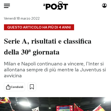
Auto
Venerdì 18 marzo 2022
QUESTO ARTICOLO HA PIÙ DI
4 ANNI
HOME
Serie A, risultati e classifica
Italia
Moda
della 30ª giornata
Mondo
Libri
Politica
Consumismi
Milan e Napoli continuano a vincere, l'Inter si
Tecnologia
Storie/Idee
allontana sempre di più mentre la Juventus si
Internet
Ok Boomer!
avvicina
Scienza
Media
Cultura
Europa
Condividi
Economia
Altrecose
Sport
Mondiali calcio 2026