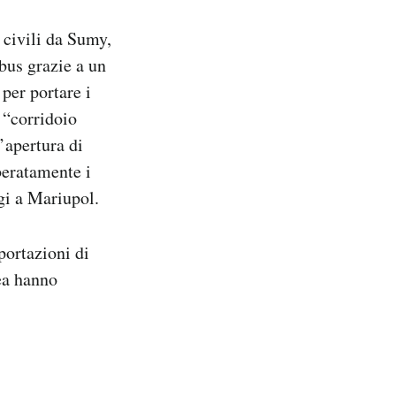
 civili da Sumy,
obus grazie a un
per portare i
 “corridoio
’apertura di
beratamente i
gi a Mariupol.
portazioni di
ea hanno