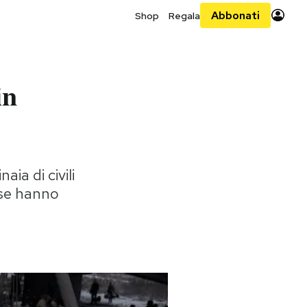
Abbonati
Shop
Regala
in
ia di civili
sse hanno