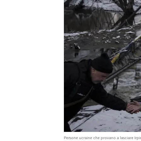
PODCAST
NEWSLETTER
I MIEI PREFERITI
SHOP
CALENDARIO
AREA PERSONALE
Area Personale
Newsletter
Persone ucraine che provano a lasciare Irpi