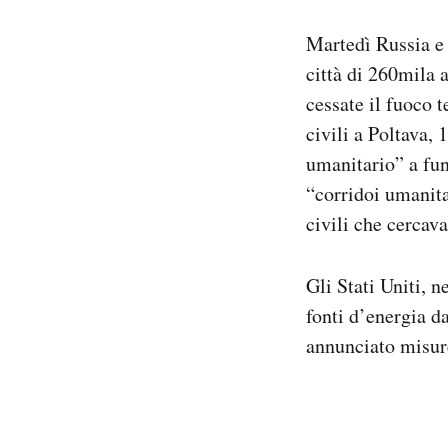
Notifiche mobile
Martedì Russia e 
Regala il Post
Hai bisogno di aiuto?
città di 260mila a
Esci
cessate il fuoco 
civili a Poltava,
umanitario” a fun
“corridoi umanita
civili che cercav
Gli Stati Uniti, 
fonti d’energia 
annunciato misur