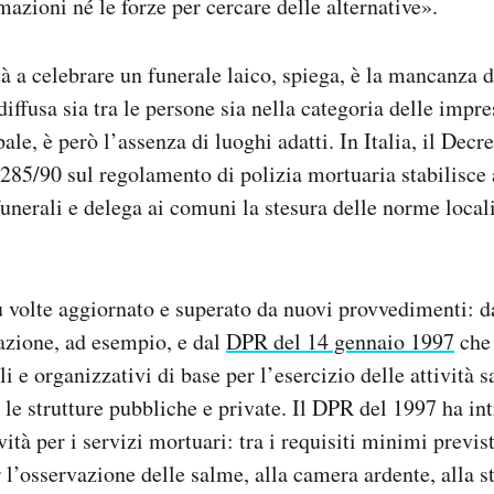
mazioni né le forze per cercare delle alternative».
tà a celebrare un funerale laico, spiega, è la mancanza d
iffusa sia tra le persone sia nella categoria delle impre
ale, è però l’assenza di luoghi adatti. In Italia, il Decr
285/90 sul regolamento di polizia mortuaria stabilisce
unerali e delega ai comuni la stesura delle norme locali
ù volte aggiornato e superato da nuovi provvedimenti: d
azione, ad esempio, e dal
DPR del 14 gennaio 1997
che 
ali e organizzativi di base per l’esercizio delle attività s
 le strutture pubbliche e private. Il DPR del 1997 ha in
tà per i servizi mortuari: tra i requisiti minimi previst
r l’osservazione delle salme, alla camera ardente, alla s