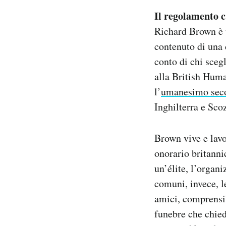
Il regolamento c
Richard Brown è u
contenuto di una 
conto di chi scegl
alla British Hum
l’
umanesimo sec
Inghilterra e Scoz
Brown vive e lavor
onorario britanni
un’élite, l’organ
comuni, invece, 
amici, comprensib
funebre che chied