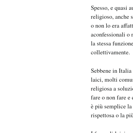
Notifiche mobile
Spesso, e quasi a
Regala il Post
religioso, anche 
Hai bisogno di aiuto?
o non lo era affat
Esci
aconfessionali o 
la stessa funzion
collettivamente.
Sebbene in Italia
laici, molti comu
religiosa a soluz
fare o non fare e 
è più semplice la
rispettosa o la pi