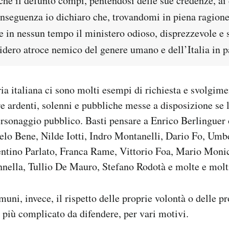
che il defunto compì, pentendosi delle sue credenze, ai 
conseguenza io dichiaro che, trovandomi in piena ragion
e in nessun tempo il ministero odioso, disprezzevole e s
idero atroce nemico del genere umano e dell’Italia in p
ria italiana ci sono molti esempi di richiesta e svolgim
e ardenti, solenni e pubbliche messe a disposizione se 
rsonaggio pubblico. Basti pensare a Enrico Berlinguer o
lo Bene, Nilde Iotti, Indro Montanelli, Dario Fo, Umb
entino Parlato, Franca Rame, Vittorio Foa, Mario Moni
ella, Tullio De Mauro, Stefano Rodotà e molte e molti 
muni, invece, il rispetto delle proprie volontà o delle p
e più complicato da difendere, per vari motivi.