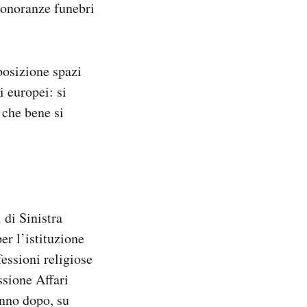
e onoranze funebri
osizione spazi
i europei: si
 che bene si
 di Sinistra
er l’istituzione
fessioni religiose
ssione Affari
anno dopo, su