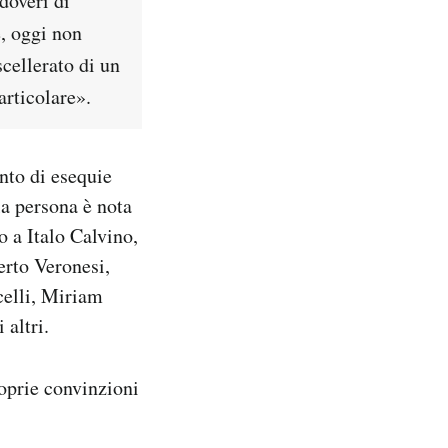
doveri di
e, oggi non
cellerato di un
articolare».
ento di esequie
la persona è nota
 a Italo Calvino,
erto Veronesi,
celli, Miriam
altri.
roprie convinzioni