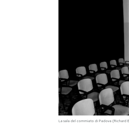
PODCAST
NEWSLETTER
I MIEI PREFERITI
SHOP
CALENDARIO
AREA PERSONALE
Area Personale
La sala del commiato di Padova (Richard 
Newsletter