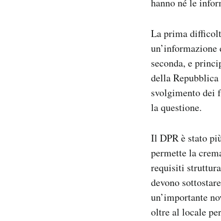
hanno né le infor
La prima difficol
un’informazione d
seconda, e princip
della Repubblica 
svolgimento dei f
la questione.
Il DPR è stato pi
permette la crem
requisiti struttur
devono sottostare
un’importante novi
oltre al locale pe