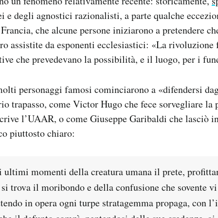
sono un fenomeno relativamente recente: storicamente,
s
i e degli agnostici razionalisti, a parte qualche eccezio
 Francia, che alcune persone iniziarono a pretendere ch
ro assistite da esponenti ecclesiastici: «La rivoluzione
ve che prevedevano la possibilità, e il luogo, per i fune
olti personaggi famosi cominciarono a «difendersi dagl
prio trapasso, come Victor Hugo che fece sorvegliare la 
scrive l’UAAR, o come Giuseppe Garibaldi che lasciò i
co piuttosto chiaro:
 ultimi momenti della creatura umana il prete, profitta
 si trova il moribondo e della confusione che sovente vi
ettendo in opera ogni turpe stratagemma propaga, con l’