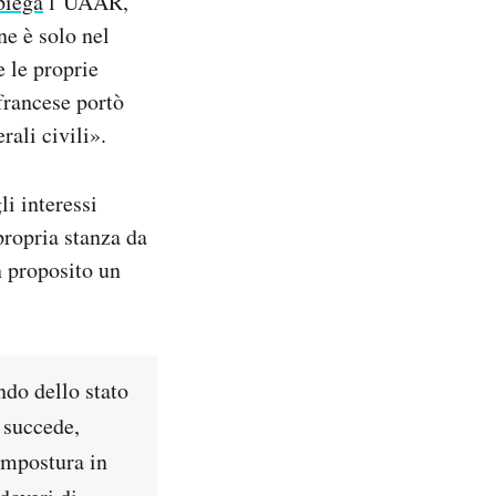
piega
l’UAAR,
ne è solo nel
e le proprie
 francese portò
rali civili».
i interessi
propria stanza da
n proposito un
ndo dello stato
 succede,
impostura in