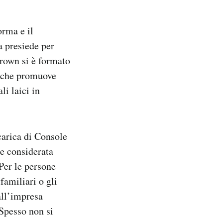
orma e il
a presiede per
 Brown si è formato
a che promuove
li laici in
 carica di Console
re considerata
Per le persone
amiliari o gli
all’impresa
 Spesso non si