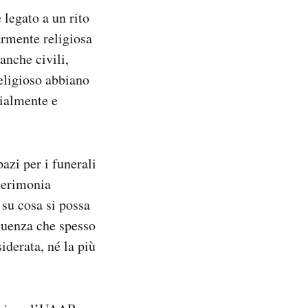
 legato a un rito
armente religiosa
anche civili,
religioso abbiano
cialmente e
azi per i funerali
cerimonia
 su cosa si possa
eguenza che spesso
iderata, né la più