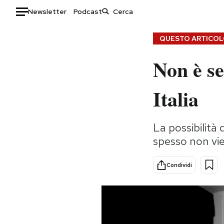
Newsletter
Podcast
Auto
QUESTO ARTICOLO
Non è se
HOME
Italia
Moda
Italia
Mondo
Libri
Politica
Consumismi
La possibilità 
Tecnologia
Storie/Idee
spesso non vi
Internet
Ok Boomer!
Scienza
Media
Condividi
Cultura
Europa
Economia
Altrecose
Sport
Mondiali calcio 2026