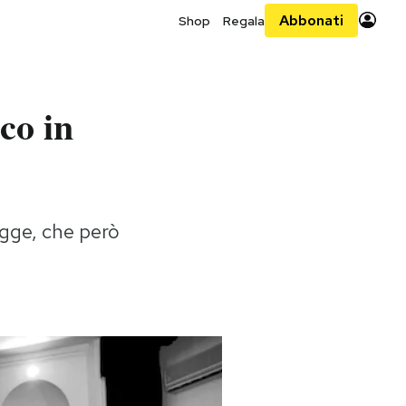
Abbonati
Shop
Regala
co in
legge, che però