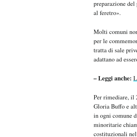
preparazione del 
al feretro».
Molti comuni non
per le commemoraz
tratta di sale pri
adattano ad essere
– Leggi anche:
L
Per rimediare, il
Gloria Buffo e al
in ogni comune di 
minoritarie chiam
costituzionali ne