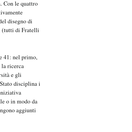
. Con le quattro
itivamente
del disegno di
(tutti di Fratelli
 e 41: nel primo,
 la ricerca
sità e gli
Stato disciplina i
iniziativa
ale o in modo da
vengono aggiunti