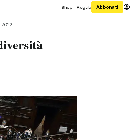
Abbonati
Shop
Regala
o 2022
diversità