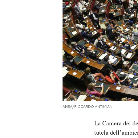
PODCAST
NEWSLETTER
I MIEI PREFERITI
SHOP
CALENDARIO
ANSA/RICCARDO ANTIMIANI
AREA PERSONALE
La Camera dei de
Area Personale
tutela dell’ambien
Newsletter