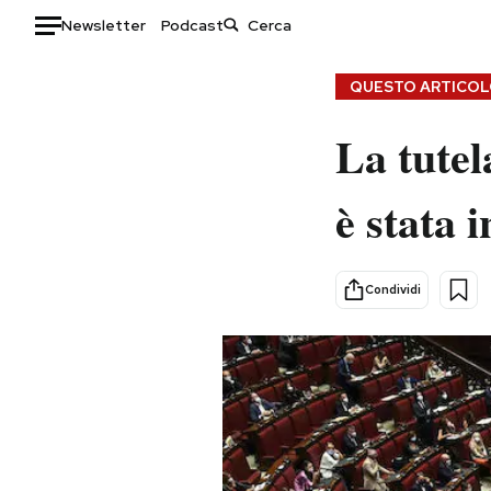
Newsletter
Podcast
Auto
QUESTO ARTICOLO
HOME
La tutel
Italia
Moda
è stata 
Mondo
Libri
Politica
Consumismi
Tecnologia
Storie/Idee
Condividi
Internet
Ok Boomer!
Scienza
Media
Cultura
Europa
Economia
Altrecose
Sport
Mondiali calcio 2026