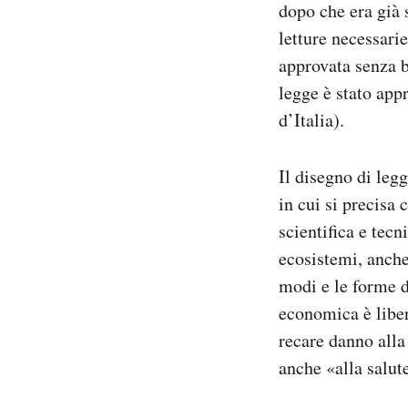
dopo che era già 
Notifiche mobile
letture necessari
Regala il Post
approvata senza b
Hai bisogno di aiuto?
Esci
legge è stato appr
d’Italia).
Il disegno di legg
in cui si precisa
scientifica e tecn
ecosistemi, anche
modi e le forme di
economica è liber
recare danno alla
anche «alla salut