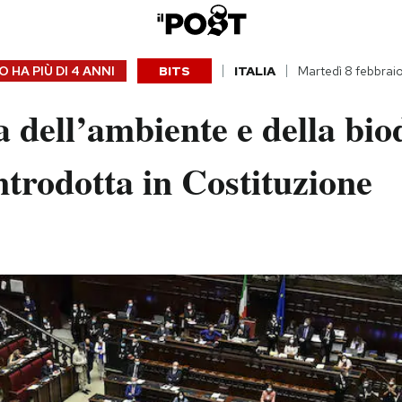
 HA PIÙ DI
4 ANNI
BITS
ITALIA
Martedì 8 febbrai
a dell’ambiente e della bio
introdotta in Costituzione