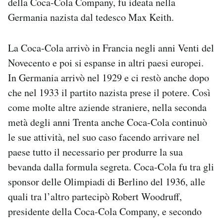
della Coca-Cola Company, fu ideata nella
Notifiche mobile
Germania nazista dal tedesco Max Keith.
Regala il Post
Hai bisogno di aiuto?
La Coca-Cola arrivò in Francia negli anni Venti del
Esci
Novecento e poi si espanse in altri paesi europei.
In Germania arrivò nel 1929 e ci restò anche dopo
che nel 1933 il partito nazista prese il potere. Così
come molte altre aziende straniere, nella seconda
metà degli anni Trenta anche Coca-Cola continuò
le sue attività, nel suo caso facendo arrivare nel
paese tutto il necessario per produrre la sua
bevanda dalla formula segreta. Coca-Cola fu tra gli
sponsor delle Olimpiadi di Berlino del 1936, alle
quali tra l’altro partecipò Robert Woodruff,
presidente della Coca-Cola Company, e secondo