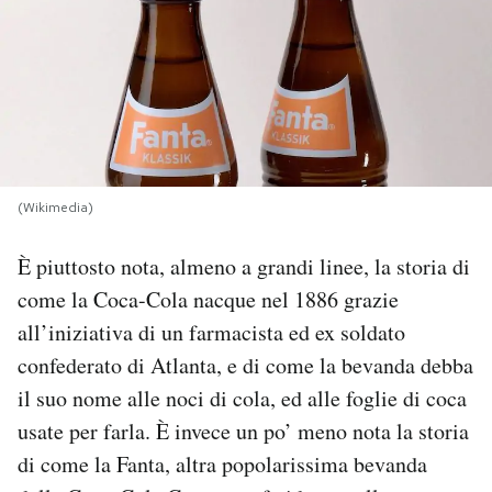
PODCAST
NEWSLETTER
I MIEI PREFERITI
(Wikimedia)
SHOP
È piuttosto nota, almeno a grandi linee, la storia di
come la Coca-Cola nacque nel 1886 grazie
all’iniziativa di un farmacista ed ex soldato
CALENDARIO
confederato di Atlanta, e di come la bevanda debba
il suo nome alle noci di cola, ed alle foglie di coca
AREA PERSONALE
usate per farla. È invece un po’ meno nota la storia
Area Personale
di come la Fanta, altra popolarissima bevanda
Newsletter