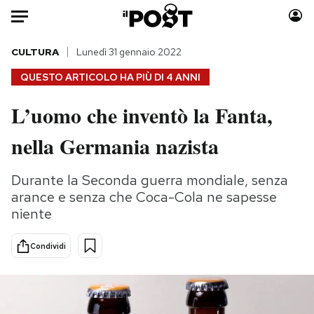
Auto
CULTURA
Lunedì 31 gennaio 2022
QUESTO ARTICOLO HA PIÙ DI
4 ANNI
HOME
L’uomo che inventò la Fanta,
Italia
Moda
nella Germania nazista
Mondo
Libri
Politica
Consumismi
Durante la Seconda guerra mondiale, senza
Tecnologia
Storie/Idee
arance e senza che Coca-Cola ne sapesse
Internet
Ok Boomer!
niente
Scienza
Media
Cultura
Europa
Condividi
Economia
Altrecose
Sport
Mondiali calcio 2026