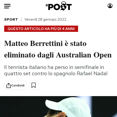
Auto
SPORT
Venerdì 28 gennaio 2022
QUESTO ARTICOLO HA PIÙ DI
4 ANNI
HOME
Matteo Berrettini è stato
Italia
Moda
eliminato dagli Australian Open
Mondo
Libri
Politica
Consumismi
Il tennista italiano ha perso in semifinale in
Tecnologia
Storie/Idee
quattro set contro lo spagnolo Rafael Nadal
Internet
Ok Boomer!
Scienza
Media
Condividi
Cultura
Europa
Economia
Altrecose
Sport
Mondiali calcio 2026