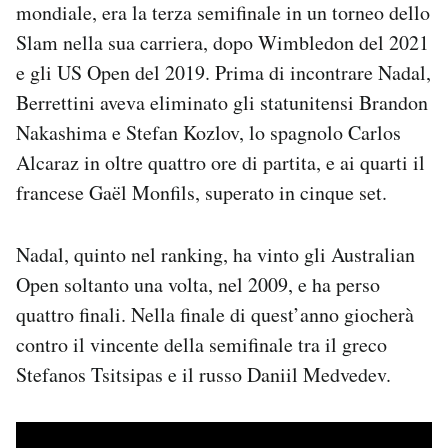
mondiale, era la terza semifinale in un torneo dello
Notifiche mobile
Slam nella sua carriera, dopo Wimbledon del 2021
Regala il Post
Hai bisogno di aiuto?
e gli US Open del 2019. Prima di incontrare Nadal,
Esci
Berrettini aveva eliminato gli statunitensi Brandon
Nakashima e Stefan Kozlov, lo spagnolo Carlos
Alcaraz in oltre quattro ore di partita, e ai quarti il
francese Gaël Monfils, superato in cinque set.
Nadal, quinto nel ranking, ha vinto gli Australian
Open soltanto una volta, nel 2009, e ha perso
quattro finali. Nella finale di quest’anno giocherà
contro il vincente della semifinale tra il greco
Stefanos Tsitsipas e il russo Daniil Medvedev.