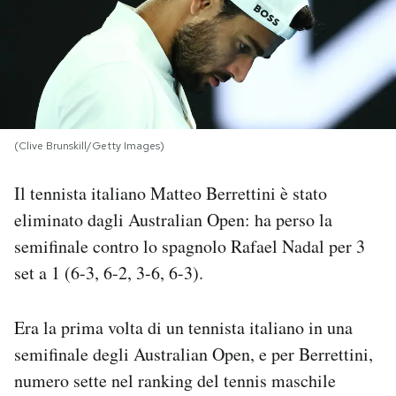
PODCAST
NEWSLETTER
(Clive Brunskill/Getty Images)
I MIEI PREFERITI
Il tennista italiano Matteo Berrettini è stato
SHOP
eliminato dagli Australian Open: ha perso la
semifinale contro lo spagnolo Rafael Nadal per 3
CALENDARIO
set a 1 (6-3, 6-2, 3-6, 6-3).
Era la prima volta di un tennista italiano in una
AREA PERSONALE
semifinale degli Australian Open, e per Berrettini,
Area Personale
numero sette nel ranking del tennis maschile
Newsletter