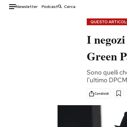
Newsletter
Podcast
Auto
QUESTO ARTICOLO
I negozi
HOME
Italia
Moda
Green P
Mondo
Libri
Politica
Consumismi
Sono quelli che
Tecnologia
Storie/Idee
l'ultimo DPCM:
Internet
Ok Boomer!
Scienza
Media
Condividi
Cultura
Europa
Economia
Altrecose
Sport
Mondiali calcio 2026