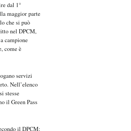
ire dal 1°
ella maggior parte
lo che si può
critto nel DPCM,
i a campione
he, come è
rogano servizi
erto. Nell’elenco
si stesse
no il Green Pass
 secondo il DPCM: