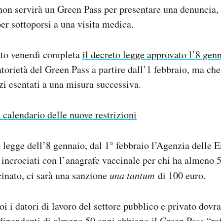
non servirà un Green Pass per presentare una denuncia,
per sottoporsi a una visita medica.
to venerdì completa
il decreto legge approvato l’8 gen
gatorietà del Green Pass a partire dall’1 febbraio, ma c
zi esentati a una misura successiva.
l calendario delle nuove restrizioni
o legge dell’8 gennaio, dal 1° febbraio l’Agenzia delle 
i incrociati con l’anagrafe vaccinale per chi ha almeno 5
cinato, ci sarà una sanzione
una tantum
di 100 euro.
oi i datori di lavoro del settore pubblico e privato dov
 dipendenti di almeno 50 anni abbiano il Green Pass “raf