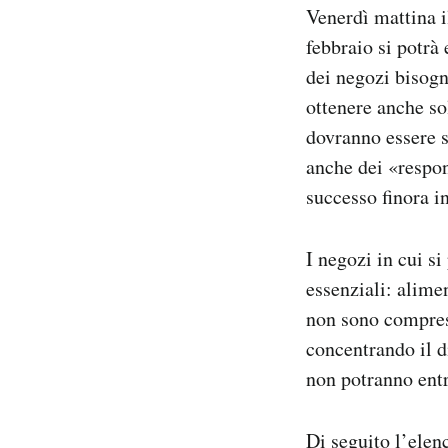
Venerdì mattina 
Notifiche mobile
Regala il Post
febbraio si potrà
Hai bisogno di aiuto?
dei negozi bisogn
Esci
ottenere anche so
dovranno essere s
anche dei «respon
successo finora i
I negozi in cui s
essenziali: alimen
non sono comprese
concentrando il d
non potranno entr
Di seguito l’elen