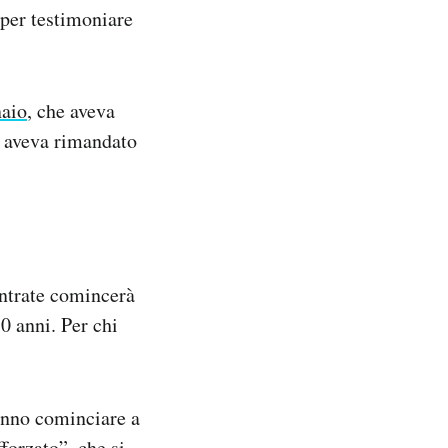
 per testimoniare
naio
, che aveva
he aveva rimandato
Entrate comincerà
0 anni. Per chi
ranno cominciare a
forzato”, che si