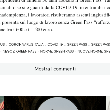
accinati o se si è guariti dalla COVID-19, in entrambi i 
nadempienza, i lavoratori risulteranno assenti ingiustifi
i presenta sul luogo di lavoro senza Green Pass “rafforza
ne tra i 600 e i 1.500 euro.
-
-
-
-
RUS
CORONAVIRUS ITALIA
COVID-19
GREEN PASS
GREEN PAS
-
-
-
NEGOZI GREEN PASS
NORME GREEN PASS
NUOVE NORME GRE
Mostra i commenti