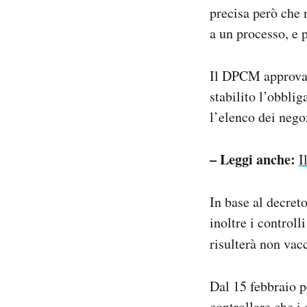
precisa però che 
a un processo, e 
Il DPCM approva
stabilito l’obbli
l’elenco dei nego
– Leggi anche:
I
In base al decret
inoltre i controll
risulterà non vac
Dal 15 febbraio p
controllare che i