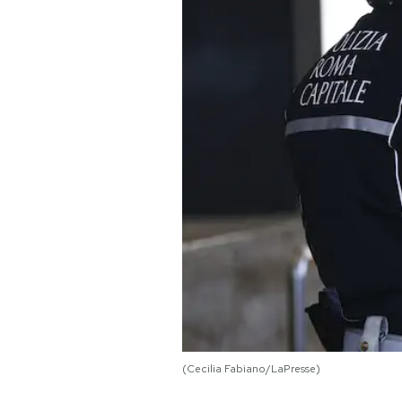
PODCAST
NEWSLETTER
I MIEI PREFERITI
SHOP
CALENDARIO
AREA PERSONALE
Area Personale
(Cecilia Fabiano/LaPresse)
Newsletter