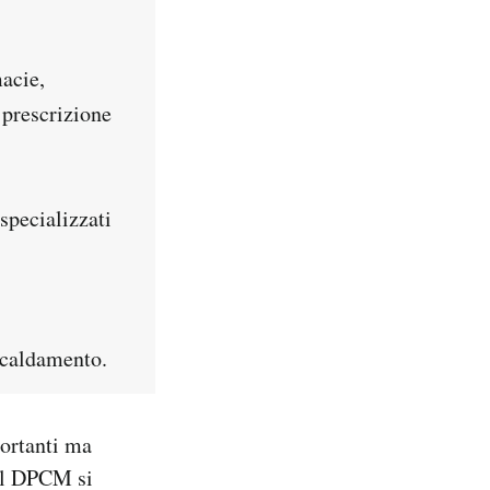
macie,
 prescrizione
specializzati
scaldamento.
portanti ma
Nel DPCM si