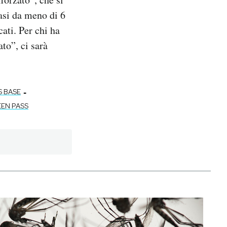
casi da meno di 6
cati. Per chi ha
to”, ci sarà
-
S BASE
EN PASS