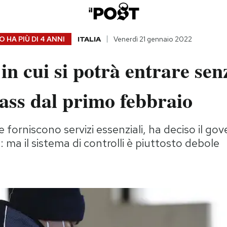
 HA PIÙ DI
4 ANNI
ITALIA
Venerdì 21 gennaio 2022
 in cui si potrà entrare sen
ass dal primo febbraio
 forniscono servizi essenziali, ha deciso il go
 ma il sistema di controlli è piuttosto debole