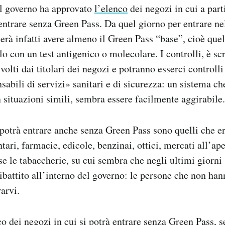
il governo ha approvato
l’elenco
dei negozi in cui a part
 entrare senza Green Pass. Da quel giorno per entrare n
erà infatti avere almeno il Green Pass “base”, cioè quel
lo con un test antigenico o molecolare. I controlli, è s
volti dai titolari dei negozi e potranno esserci controll
sabili di servizi» sanitari e di sicurezza: un sistema c
n situazioni simili, sembra essere facilmente aggirabile.
i potrà entrare anche senza Green Pass sono quelli che e
tari, farmacie, edicole, benzinai, ottici, mercati all’ap
 le tabaccherie, su cui sembra che negli ultimi giorni 
ibattito all’interno del governo: le persone che non han
arvi.
co dei negozi in cui si potrà entrare senza Green Pass,