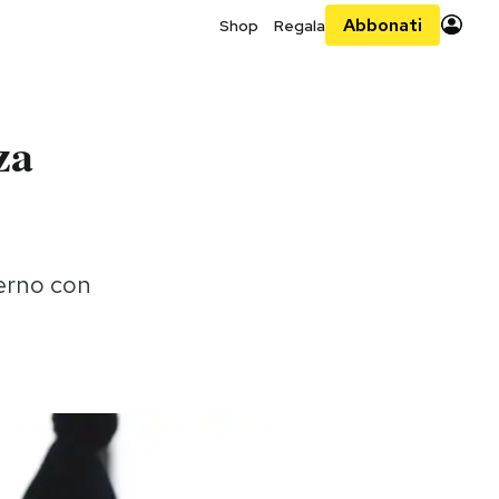
Abbonati
Shop
Regala
za
verno con