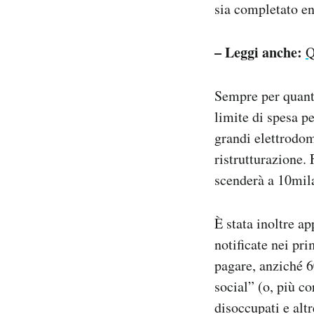
sia completato en
– Leggi anche:
Q
Sempre per quanto
limite di spesa p
grandi elettrodom
ristrutturazione. 
scenderà a 10mil
È stata inoltre ap
notificate nei pr
pagare, anziché 6
social” (o, più c
disoccupati e altr