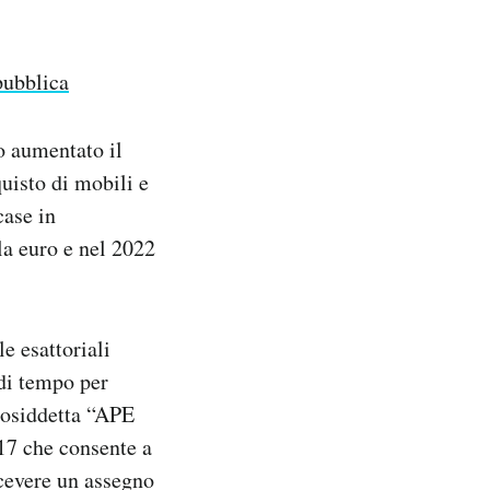
pubblica
o aumentato il
quisto di mobili e
case in
ila euro e nel 2022
e esattoriali
 di tempo per
 cosiddetta “APE
017 che consente a
icevere un assegno