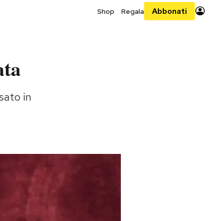
Abbonati
Shop
Regala
ata
sato in