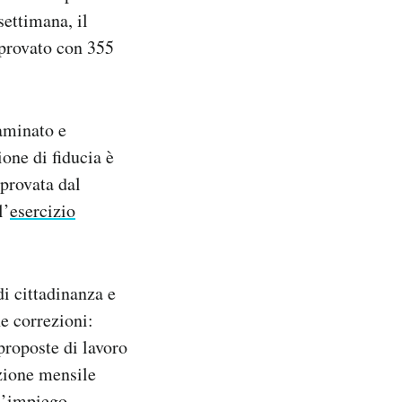
settimana, il
pprovato con 355
saminato e
one di fiducia è
pprovata dal
l’
esercizio
di cittadinanza e
ne correzioni:
 proposte di lavoro
uzione mensile
 l’impiego.