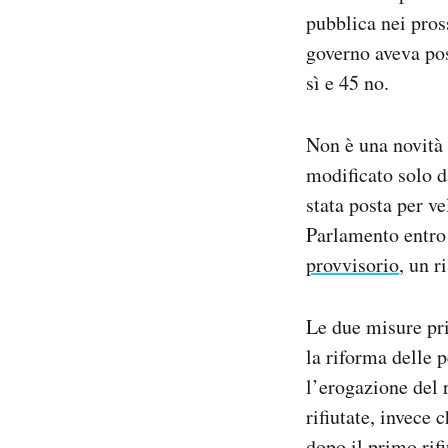
Notifiche mobile
pubblica nei pros
Regala il Post
governo aveva pos
Hai bisogno di aiuto?
sì e 45 no.
Esci
Non è una novità 
modificato solo d
stata posta per v
Parlamento entro 
provvisorio
, un r
Le due misure pri
la riforma delle p
l’erogazione del r
rifiutate, invece
dopo il primo rifi