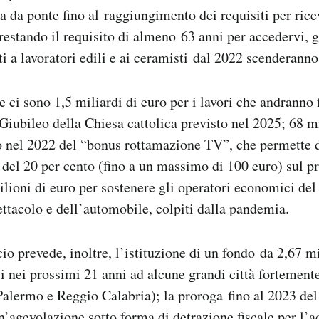
a da ponte fino al raggiungimento dei requisiti per ric
estando il requisito di almeno 63 anni per accedervi, g
ti a lavoratori edili e ai ceramisti dal 2022 scenderanno
e ci sono 1,5 miliardi di euro per i lavori che andranno 
Giubileo della Chiesa cattolica previsto nel 2025; 68 mi
o nel 2022 del “bonus rottamazione TV”, che permette d
el 20 per cento (fino a un massimo di 100 euro) sul p
ilioni di euro per sostenere gli operatori economici del 
ettacolo e dell’automobile, colpiti dalla pandemia.
io prevede, inoltre, l’istituzione di un fondo da 2,67 m
ti nei prossimi 21 anni ad alcune grandi città fortement
Palermo e Reggio Calabria); la proroga fino al 2023 del
n’agevolazione sotto forma di detrazione fiscale per l’a