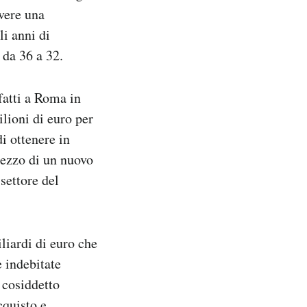
evere una
li anni di
 da 36 a 32.
fatti a Roma in
lioni di euro per
i ottenere in
rezzo di un nuovo
settore del
iliardi di euro che
e indebitate
 cosiddetto
cquisto e