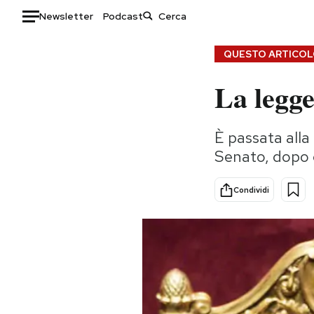
Newsletter
Podcast
Auto
QUESTO ARTICOLO
La legge
HOME
Italia
Moda
È passata alla
Mondo
Libri
Senato, dopo c
Politica
Consumismi
Tecnologia
Storie/Idee
Condividi
Internet
Ok Boomer!
Scienza
Media
Cultura
Europa
Economia
Altrecose
Sport
Mondiali calcio 2026