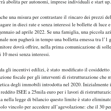
rà abolita per autonomi, imprese individuali e start up.
anche una misura per contrastare il rincaro dei prezzi de
pagare in dieci rate e senza interessi le bollette di luce 
gennaio ad aprile 2022. Se una famiglia, una piccola az
ianale non pagherà in tempo una bolletta emessa tra l’1 
rnitore dovrà offrire, nella prima comunicazione di soll
i 10 mesi senza interessi.
a gli incentivi edilizi, è stato modificato il cosiddetto
ione fiscale per gli interventi di ristrutturazione che 
getica degli immobili introdotta nel 2020. Inizialmente 
i reddito ISEE a 25mila euro per i lavori di ristrutturazi
 nella legge di bilancio questo limite è stato eliminato
solo vincolo per accedere all’agevolazione: che il 30 pe