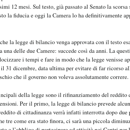
simi 12 mesi. Sul testo, già passato al Senato la scorsa 
to la fiducia e oggi la Camera lo ha definitivamente a
che la legge di bilancio venga approvata con il testo e
a una delle due Camere: succede così da anni. La questi
elocizzare i tempi e fare in modo che la legge venisse a
il 31 dicembre, data ultima per evitare di far ricorso al
ischio che il governo non voleva assolutamente correre.
ncipali della legge sono il rifinanziamento del reddito 
ensioni. Per il primo, la legge di bilancio prevede alcu
eddito di cittadinanza verrà infatti interrotta dopo due
 che tre come era stato finora, ci sarà una piccola dimin
uto e l’obbligo di partecipare ad attività nei Centri per