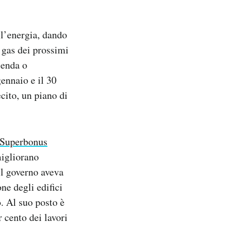
ll’energia, dando
e gas dei prossimi
ienda o
gennaio e il 30
ecito, un piano di
Superbonus
migliorano
il governo aveva
one degli edifici
. Al suo posto è
r cento dei lavori