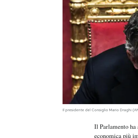
PODCAST
NEWSLETTER
I MIEI PREFERITI
SHOP
CALENDARIO
Il presidente del Consiglio Mario Dragh
AREA PERSONALE
Il Parlamento ha a
Area Personale
economica più imp
Newsletter