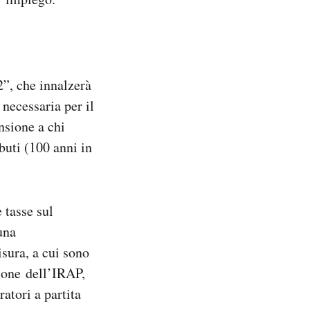
2”, che innalzerà
 necessaria per il
nsione a chi
buti (100 anni in
 tasse sul
una
sura, a cui sono
zione dell’IRAP,
atori a partita