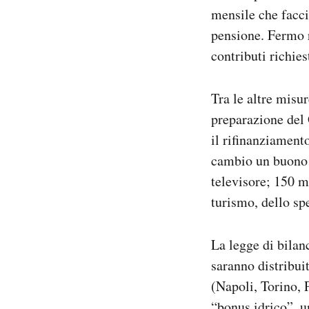
mensile che facci
pensione. Fermo r
contributi richies
Tra le altre misur
preparazione del 
il rifinanziament
cambio un buono d
televisore; 150 m
turismo, dello sp
La legge di bilanc
saranno distribui
(Napoli, Torino, 
“bonus idrico”, u