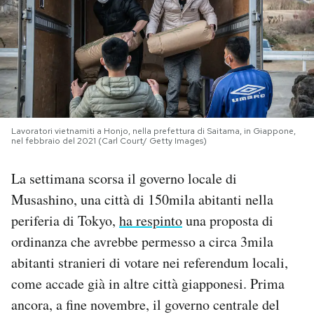
PODCAST
NEWSLETTER
I MIEI PREFERITI
Lavoratori vietnamiti a Honjo, nella prefettura di Saitama, in Giappone,
nel febbraio del 2021 (Carl Court/ Getty Images)
SHOP
La settimana scorsa il governo locale di
Musashino, una città di 150mila abitanti nella
CALENDARIO
periferia di Tokyo,
ha respinto
una proposta di
ordinanza che avrebbe permesso a circa 3mila
AREA PERSONALE
abitanti stranieri di votare nei referendum locali,
come accade già in altre città giapponesi. Prima
Area Personale
ancora, a fine novembre, il governo centrale del
Newsletter