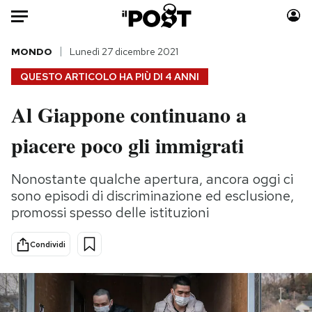
Auto
MONDO
Lunedì 27 dicembre 2021
QUESTO ARTICOLO HA PIÙ DI
4 ANNI
HOME
Al Giappone continuano a
Italia
Moda
piacere poco gli immigrati
Mondo
Libri
Politica
Consumismi
Nonostante qualche apertura, ancora oggi ci
Tecnologia
Storie/Idee
sono episodi di discriminazione ed esclusione,
Internet
Ok Boomer!
promossi spesso delle istituzioni
Scienza
Media
Cultura
Europa
Condividi
Economia
Altrecose
Sport
Mondiali calcio 2026