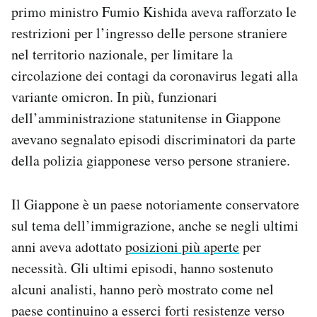
primo ministro Fumio Kishida aveva rafforzato le
Notifiche mobile
Regala il Post
restrizioni per l’ingresso delle persone straniere
Hai bisogno di aiuto?
nel territorio nazionale, per limitare la
Esci
circolazione dei contagi da coronavirus legati alla
variante omicron. In più, funzionari
dell’amministrazione statunitense in Giappone
avevano segnalato episodi discriminatori da parte
della polizia giapponese verso persone straniere.
Il Giappone è un paese notoriamente conservatore
sul tema dell’immigrazione, anche se negli ultimi
anni aveva adottato
posizioni più aperte
per
necessità. Gli ultimi episodi, hanno sostenuto
alcuni analisti, hanno però mostrato come nel
paese continuino a esserci forti resistenze verso