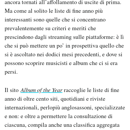
ancora tornati all’affollamento di uscite di prima.
Notifiche mobile
Ma come al solito le liste di fine anno più
Regala il Post
interessanti sono quelle che si concentrano
Hai bisogno di aiuto?
prevalentemente su criteri e meriti che
Esci
prescindono dagli streaming sulle piattaforme: è lì
che si può mettere un po’ in prospettiva quello che
si è ascoltato nei dodici mesi precedenti, e dove si
possono scoprire musicisti e album che ci si era
persi.
Il sito
Album of the Year
raccoglie le liste di fine
anno di oltre cento siti, quotidiani e riviste
internazionali, perlopiù anglosassoni, specializzate
e non: e oltre a permettere la consultazione di
ciascuna, compila anche una classifica aggregata