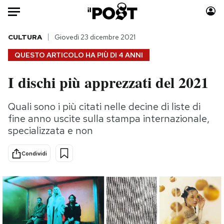
Auto
CULTURA
Giovedì 23 dicembre 2021
QUESTO ARTICOLO HA PIÙ DI
4 ANNI
HOME
I dischi più apprezzati del 2021
Italia
Moda
Mondo
Libri
Quali sono i più citati nelle decine di liste di
Politica
Consumismi
fine anno uscite sulla stampa internazionale,
Tecnologia
Storie/Idee
specializzata e non
Internet
Ok Boomer!
Condividi
Scienza
Media
Cultura
Europa
Economia
Altrecose
Sport
Mondiali calcio 2026