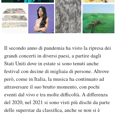
PODCAST
NEWSLETTER
I MIEI PREFERITI
Il secondo anno di pandemia ha visto la ripresa dei
grandi concerti in diversi paesi, a partire dagli
SHOP
Stati Uniti dove in estate si sono tenuti anche
festival con decine di migliaia di persone. Altrove
però, come in Italia, la musica ha continuato ad
CALENDARIO
attraversare il suo brutto momento, con pochi
eventi dal vivo e tra molte difficoltà. A differenza
AREA PERSONALE
del 2020, nel 2021 si sono visti più dischi da parte
Area Personale
delle superstar da classifica, anche se non si è
Newsletter