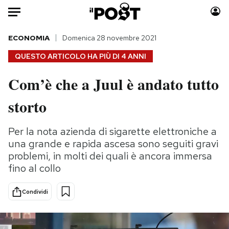
Auto
ECONOMIA
Domenica 28 novembre 2021
QUESTO ARTICOLO HA PIÙ DI
4 ANNI
HOME
Com’è che a Juul è andato tutto
Italia
Moda
storto
Mondo
Libri
Politica
Consumismi
Per la nota azienda di sigarette elettroniche a
Tecnologia
Storie/Idee
una grande e rapida ascesa sono seguiti gravi
Internet
Ok Boomer!
problemi, in molti dei quali è ancora immersa
Scienza
Media
fino al collo
Cultura
Europa
Economia
Altrecose
Condividi
Sport
Mondiali calcio 2026