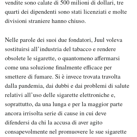
vendite sono calate di 500 milioni di dollari, tre
Notifiche mobile
quarti dei dipendenti sono stati licenziati e molte
Regala il Post
divisioni straniere hanno chiuso.
Hai bisogno di aiuto?
Esci
Nelle parole dei suoi due fondatori, Juul voleva
sostituirsi all’industria del tabacco e rendere
obsolete le sigarette, o quantomeno affermarsi
come una soluzione finalmente efficace per
smettere di fumare. Si è invece trovata travolta
dalla pandemia, dai dubbi e dai problemi di salute
relativi all’uso delle sigarette elettroniche e,
soprattutto, da una lunga e per la maggior parte
ancora irrisolta serie di cause in cui deve
difendersi da chi la accusa di aver agito
consapevolmente nel promuovere le sue sigarette