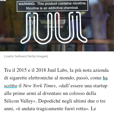
PODCAST
NEWSLETTER
I MIEI PREFERITI
(Justin Sullivan/Getty Images)
SHOP
Tra il 2015 e il 2018 Juul Labs, la più nota azienda
di sigarette elettroniche al mondo, passò, come
ha
CALENDARIO
scritto
il
New York Times
, «dall’essere una startup
alle prime armi al diventare un colosso della
AREA PERSONALE
Silicon Valley». Dopodiché negli ultimi due o tre
Area Personale
anni, «è andata tragicamente fuori rotta». Le
Newsletter