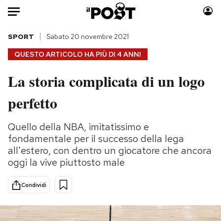
Auto
SPORT
Sabato 20 novembre 2021
QUESTO ARTICOLO HA PIÙ DI
4 ANNI
HOME
La storia complicata di un logo
Italia
Moda
perfetto
Mondo
Libri
Politica
Consumismi
Quello della NBA, imitatissimo e
Tecnologia
Storie/Idee
fondamentale per il successo della lega
Internet
Ok Boomer!
all'estero, con dentro un giocatore che ancora
Scienza
Media
oggi la vive piuttosto male
Cultura
Europa
Economia
Altrecose
Condividi
Sport
Mondiali calcio 2026