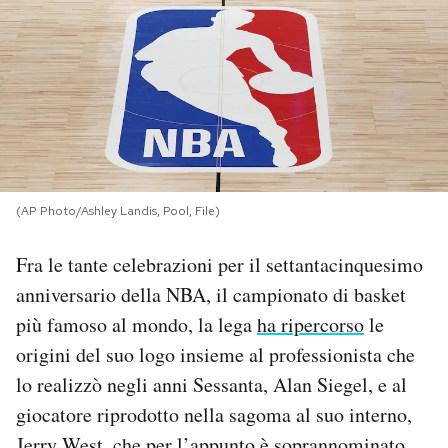
PODCAST
NEWSLETTER
I MIEI PREFERITI
(AP Photo/Ashley Landis, Pool, File)
SHOP
Fra le tante celebrazioni per il settantacinquesimo
anniversario della NBA, il campionato di basket
CALENDARIO
più famoso al mondo, la lega
ha ripercorso
le
origini del suo logo insieme al professionista che
AREA PERSONALE
lo realizzò negli anni Sessanta, Alan Siegel, e al
giocatore riprodotto nella sagoma al suo interno,
Area Personale
Newsletter
Jerry West, che per l’appunto è soprannominato