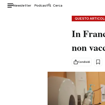
Newsletter
Podcast
Auto
QUESTO ARTICOLO
HOME
In Franc
Italia
Moda
non vacc
Mondo
Libri
Politica
Consumismi
Tecnologia
Storie/Idee
Condividi
Internet
Ok Boomer!
Scienza
Media
Cultura
Europa
Economia
Altrecose
Sport
Mondiali calcio 2026