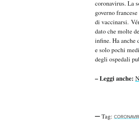
coronavirus. La s
Notifiche mobile
governo francese 
Regala il Post
di vaccinarsi. Vé
Hai bisogno di aiuto?
Esci
dato che molte de
infine. Ha anche 
e solo pochi medi
degli ospedali pub
– Leggi anche:
N
Tag:
CORONAVI