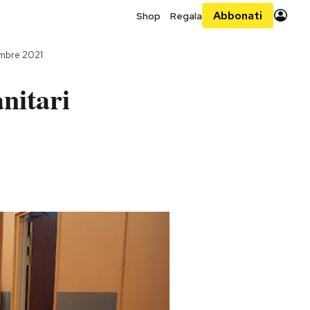
Abbonati
Shop
Regala
embre 2021
nitari