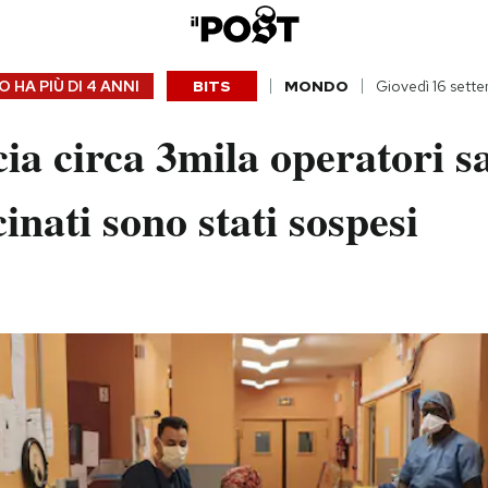
 HA PIÙ DI
4 ANNI
BITS
MONDO
Giovedì 16 sett
ia circa 3mila operatori sa
inati sono stati sospesi