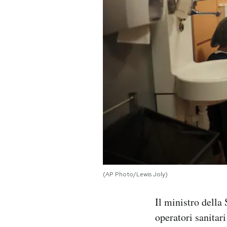
PODCAST
NEWSLETTER
I MIEI PREFERITI
SHOP
CALENDARIO
(AP Photo/Lewis Joly)
AREA PERSONALE
Il ministro della
Area Personale
operatori sanitar
Newsletter