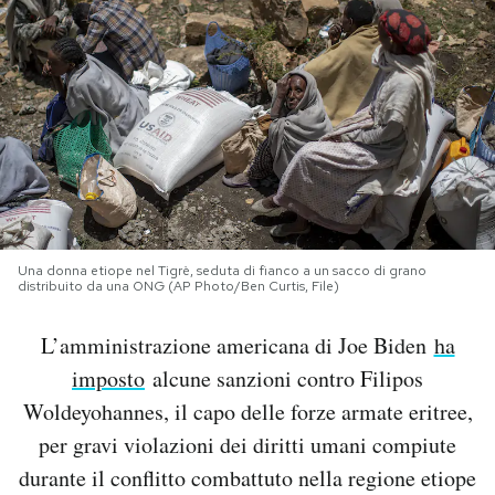
PODCAST
NEWSLETTER
I MIEI PREFERITI
SHOP
Una donna etiope nel Tigrè, seduta di fianco a un sacco di grano
distribuito da una ONG (AP Photo/Ben Curtis, File)
CALENDARIO
L’amministrazione americana di Joe Biden
ha
imposto
alcune sanzioni contro Filipos
AREA PERSONALE
Woldeyohannes, il capo delle forze armate eritree,
per gravi violazioni dei diritti umani
compiute
Area Personale
durante il conflitto combattuto nella regione etiope
Newsletter