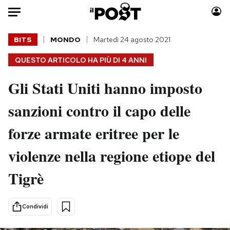
Auto
BITS
MONDO
Martedì 24 agosto 2021
QUESTO ARTICOLO HA PIÙ DI
4 ANNI
HOME
Gli Stati Uniti hanno imposto
Italia
Moda
Mondo
Libri
sanzioni contro il capo delle
Politica
Consumismi
forze armate eritree per le
Tecnologia
Storie/Idee
Internet
Ok Boomer!
violenze nella regione etiope del
Scienza
Media
Tigrè
Cultura
Europa
Economia
Altrecose
Sport
Mondiali calcio 2026
Condividi