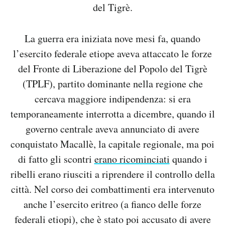
del
Tigrè
.
Notifiche mobile
Regala il Post
Hai bisogno di aiuto?
La guerra era iniziata nove mesi fa, quando
Esci
l’esercito federale etiope aveva attaccato le forze
del Fronte di Liberazione del Popolo del Tigrè
(TPLF), partito dominante nella regione che
cercava maggiore indipendenza: si era
temporaneamente interrotta a dicembre, quando il
governo centrale aveva annunciato di avere
conquistato Macallè, la capitale regionale, ma poi
di fatto gli scontri
erano ricominciati
quando i
ribelli erano riusciti a riprendere il controllo della
città. Nel corso dei combattimenti era intervenuto
anche l’esercito eritreo (a fianco delle forze
federali etiopi), che è stato poi accusato di avere