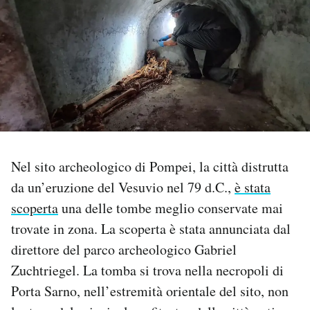
PODCAST
NEWSLETTER
I MIEI PREFERITI
Nel sito archeologico di Pompei, la città distrutta
SHOP
da un’eruzione del Vesuvio nel 79 d.C.,
è stata
scoperta
una delle tombe meglio conservate mai
CALENDARIO
trovate in zona. La scoperta è stata annunciata dal
direttore del parco archeologico Gabriel
AREA PERSONALE
Zuchtriegel. La tomba si trova nella necropoli di
Area Personale
Porta Sarno, nell’estremità orientale del sito, non
Newsletter