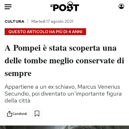
Auto
CULTURA
Martedì 17 agosto 2021
QUESTO ARTICOLO HA PIÙ DI
4 ANNI
HOME
A Pompei è stata scoperta una
Italia
Moda
delle tombe meglio conservate di
Mondo
Libri
Politica
Consumismi
sempre
Tecnologia
Storie/Idee
Internet
Ok Boomer!
Appartiene a un ex schiavo, Marcus Venerius
Scienza
Media
Secundio, poi diventato un'importante figura
Cultura
Europa
della città
Economia
Altrecose
Condividi
Sport
Mondiali calcio 2026