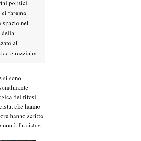
ni politici
n ci faremo
o spazio nel
 della
zzato al
mico e razziale».
e si sono
rsonalmente
gica dei tifosi
scista, che hanno
nora hanno scritto
 non è fascista».