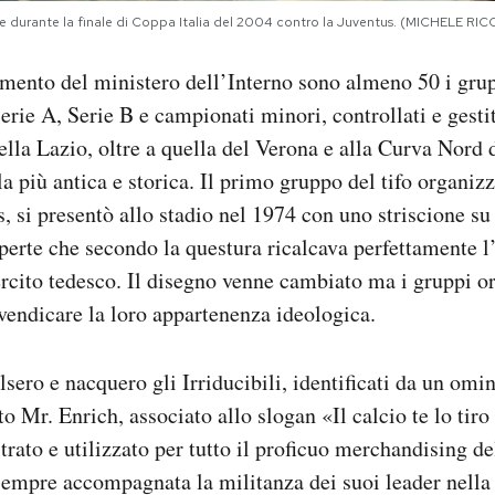
le durante la finale di Coppa Italia del 2004 contro la Juventus. (MICHELE RI
ento del ministero dell’Interno sono almeno 50 i grupp
Serie A, Serie B e campionati minori, controllati e gesti
ella Lazio, oltre a quella del Verona e alla Curva Nord d
 più antica e storica. Il primo gruppo del tifo organizza
, si presentò allo stadio nel 1974 con uno striscione su
aperte che secondo la questura ricalcava perfettamente l
cito tedesco. Il disegno venne cambiato ma i gruppi o
vendicare la loro appartenenza ideologica.
lsero e nacquero gli Irriducibili, identificati da un omi
 Mr. Enrich, associato allo slogan «Il calcio te lo tiro
rato e utilizzato per tutto il proficuo merchandising del
 sempre accompagnata la militanza dei suoi leader nella 