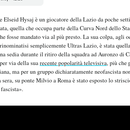
se Elseid Hysaj è un giocatore della Lazio da poche sett
zata, quella che occupa parte della Curva Nord dello St
e fosse mandato via al più presto. La sua colpa, agli o
i rinominatisi semplicemente Ultras Lazio, è stata quella
na sedia durante il ritiro della squadra ad Auronzo di C
 per via della sua
recente popolarità televisiva
, più che 
iana, ma per un gruppo dichiaratamente neofascista non
ra sera, su ponte Milvio a Roma è stato esposto lo strisc
 fascista».