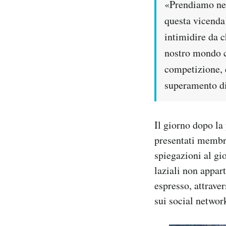
«Prendiamo nett
questa vicenda 
intimidire da c
nostro mondo ch
competizione, d
superamento di 
Il giorno dopo la
presentati membri
spiegazioni al gi
laziali non appar
espresso, attraver
sui social networ