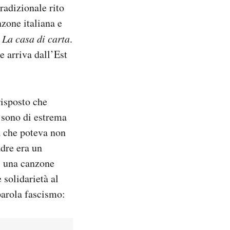
tradizionale rito
nzone italiana e
,
La casa di carta
.
e arriva dall’Est
risposto che
s sono di estrema
a che poteva non
adre era un
di una canzone
 solidarietà al
parola fascismo: