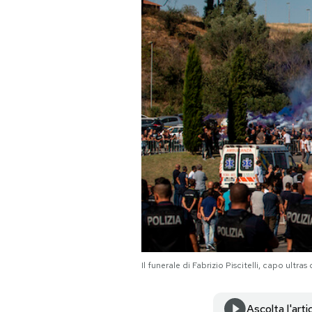
PODCAST
NEWSLETTER
I MIEI PREFERITI
SHOP
CALENDARIO
AREA PERSONALE
Il funerale di Fabrizio Piscitelli, capo ultr
Area Personale
Newsletter
Ascolta l'arti