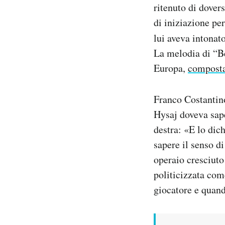
ritenuto di dovers
di iniziazione per
lui aveva intonat
La melodia di “Be
Europa,
composta
Franco Costantino
Hysaj doveva sape
destra: «E lo dic
sapere il senso d
operaio cresciuto
politicizzata com
giocatore e quand