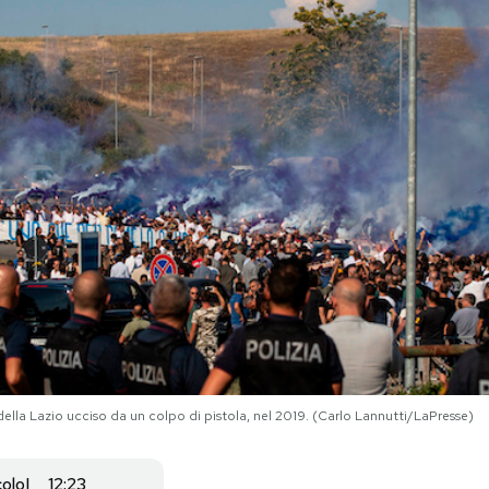
as della Lazio ucciso da un colpo di pistola, nel 2019. (Carlo Lannutti/LaPresse)
colo
12:23