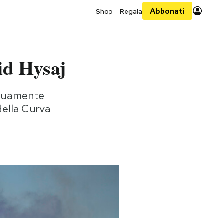
Abbonati
Shop
Regala
eid Hysaj
enuamente
 della Curva