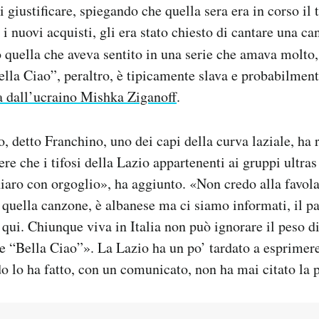
i giustificare, spiegando che quella sera era in corso il 
 i nuovi acquisti, gli era stato chiesto di cantare una ca
o quella che aveva sentito in una serie che amava molto
lla Ciao”, peraltro, è tipicamente slava e probabilment
 dall’ucraino Mishka Ziganoff
.
, detto Franchino, uno dei capi della curva laziale, ha 
re che i tifosi della Lazio appartenenti ai gruppi ultra
hiaro con orgoglio», ha aggiunto. «Non credo alla favol
i quella canzone, è albanese ma ci siamo informati, il p
 qui. Chiunque viva in Italia non può ignorare il peso 
e “Bella Ciao”». La Lazio ha un po’ tardato a esprimere
o lo ha fatto, con un comunicato, non ha mai citato la 