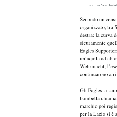
La curva Nord lazia
Secondo un censim
organizzato, tra 
destra: la curva d
sicuramente quella
Eagles Supporters
un’aquila ad ali 
Wehrmacht, l’eser
continuarono a ri
Gli Eagles si scio
bombetta chiamato
marchio poi regist
per la Lazio si è