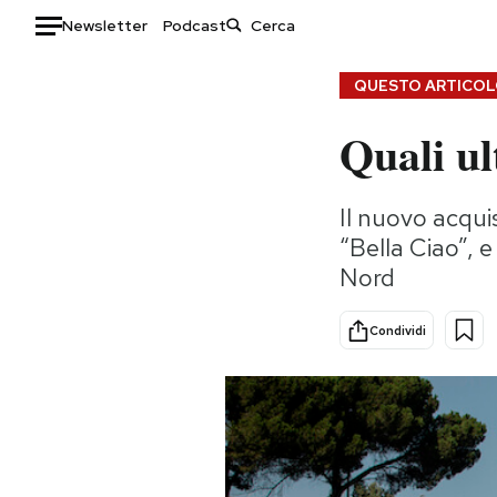
Newsletter
Podcast
Auto
QUESTO ARTICOLO
Quali ul
HOME
Italia
Moda
Il nuovo acqu
Mondo
Libri
“Bella Ciao”, e
Politica
Consumismi
Nord
Tecnologia
Storie/Idee
Internet
Ok Boomer!
Condividi
Scienza
Media
Cultura
Europa
Economia
Altrecose
Sport
Mondiali calcio 2026