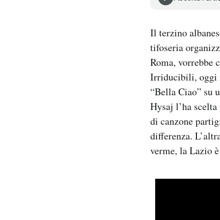
Notifiche mobile
Regala il Post
Il terzino albane
Hai bisogno di aiuto?
tifoseria organiz
Esci
Roma, vorrebbe ch
Irriducibili, ogg
“Bella Ciao” su u
Hysaj l’ha scelta
di canzone partig
differenza. L’alt
verme, la Lazio è