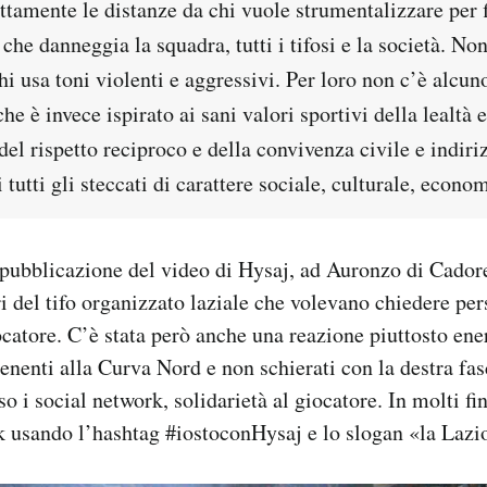
amente le distanze da chi vuole strumentalizzare per fi
che danneggia la squadra, tutti i tifosi e la società. No
hi usa toni violenti e aggressivi. Per loro non c’è alcun
e è invece ispirato ai sani valori sportivi della lealtà e
el rispetto reciproco e della convivenza civile e indiri
tutti gli steccati di carattere sociale, culturale, econo
 pubblicazione del video di Hysaj, ad Auronzo di Cador
 del tifo organizzato laziale che volevano chiedere pe
ocatore. C’è stata però anche una reazione piuttosto ener
tenenti alla Curva Nord e non schierati con la destra fa
so i social network, solidarietà al giocatore. In molti fi
k usando l’hashtag #iostoconHysaj e lo slogan «la Lazio