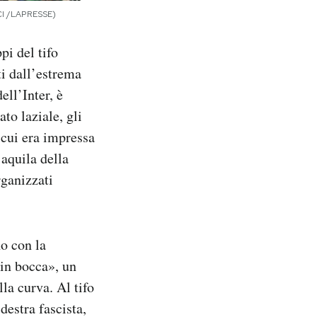
CCI /LAPRESSE)
i del tifo
ti dall’estrema
ell’Inter, è
to laziale, gli
 cui era impressa
’aquila della
rganizzati
no con la
 in bocca», un
la curva. Al tifo
destra fascista,