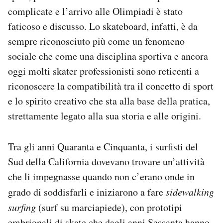
Notifiche mobile
complicate e l’arrivo alle Olimpiadi è stato
Regala il Post
faticoso e discusso. Lo skateboard, infatti, è da
Hai bisogno di aiuto?
sempre riconosciuto più come un fenomeno
Esci
sociale che come una disciplina sportiva e ancora
oggi molti skater professionisti sono reticenti a
riconoscere la compatibilità tra il concetto di sport
e lo spirito creativo che sta alla base della pratica,
strettamente legato alla sua storia e alle origini.
Tra gli anni Quaranta e Cinquanta, i surfisti del
Sud della California dovevano trovare un’attività
che li impegnasse quando non c’erano onde in
grado di soddisfarli e iniziarono a fare
sidewalking
surfing
(surf su marciapiede), con prototipi
embrionali di skate che dagli anni Sessanta hanno