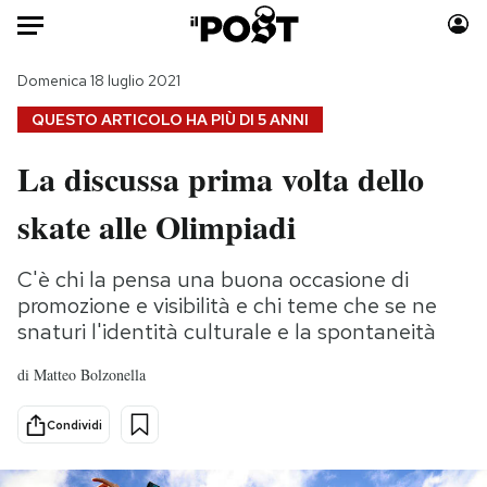
Auto
Domenica 18 luglio 2021
QUESTO ARTICOLO HA PIÙ DI
5 ANNI
HOME
La discussa prima volta dello
Italia
Moda
skate alle Olimpiadi
Mondo
Libri
Politica
Consumismi
C'è chi la pensa una buona occasione di
Tecnologia
Storie/Idee
promozione e visibilità e chi teme che se ne
Internet
Ok Boomer!
snaturi l'identità culturale e la spontaneità
Scienza
Media
Cultura
Europa
di
Matteo Bolzonella
Economia
Altrecose
Condividi
Sport
Mondiali calcio 2026