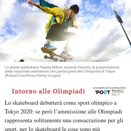
PODCAST
NEWSLETTER
I MIEI PREFERITI
Lo skater australiano Hayley Wilson durante l’evento di presentazione
SHOP
della nazionale australiana che parteciperà alle Olimpiadi di Tokyo
(Robert Cianflone/Getty Images)
CALENDARIO
Lo skateboard debutterà come sport olimpico a
AREA PERSONALE
Tokyo 2020: se però l’ammissione alle Olimpiadi
rappresenta solitamente una consacrazione per gli
Area Personale
sport, per lo skateboard le cose sono più
Newsletter