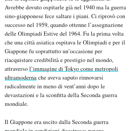
Notifiche mobile
Avrebbe dovuto ospitarle già nel 1940 ma la guerra
Regala il Post
sino-giapponese fece saltare i piani. Ci riprovò con
Hai bisogno di aiuto?
successo nel 1959, quando ottenne l’assegnazione
Esci
delle Olimpiadi Estive del 1964. Fu la prima volta
che una città asiatica ospitava le Olimpiadi e per il
Giappone fu soprattutto un’occasione per
riacquistare credibilità e prestigio nel mondo,
attraverso
l’immagine di Tokyo come metropoli
ultramoderna
che aveva saputo rinnovarsi
radicalmente in meno di vent’anni dopo le
devastazioni e la sconfitta della Seconda guerra
mondiale.
Il Giappone era uscito dalla Seconda guerra
mondiale in condizioni disastrose: povero,