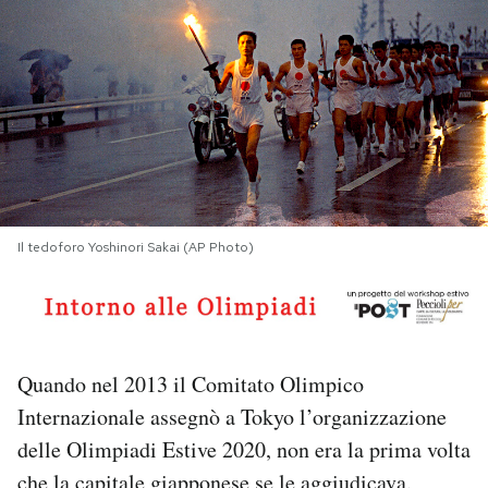
PODCAST
NEWSLETTER
I MIEI PREFERITI
Il tedoforo Yoshinori Sakai (AP Photo)
SHOP
CALENDARIO
Quando nel 2013 il Comitato Olimpico
AREA PERSONALE
Internazionale assegnò a Tokyo l’organizzazione
delle Olimpiadi Estive 2020, non era la prima volta
Area Personale
Newsletter
che la capitale giapponese se le aggiudicava.