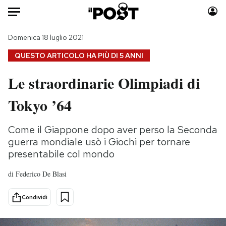
Auto
Domenica 18 luglio 2021
QUESTO ARTICOLO HA PIÙ DI
5 ANNI
HOME
Le straordinarie Olimpiadi di
Italia
Moda
Tokyo ’64
Mondo
Libri
Politica
Consumismi
Come il Giappone dopo aver perso la Seconda
Tecnologia
Storie/Idee
guerra mondiale usò i Giochi per tornare
Internet
Ok Boomer!
presentabile col mondo
Scienza
Media
Cultura
Europa
di
Federico De Blasi
Economia
Altrecose
Condividi
Sport
Mondiali calcio 2026