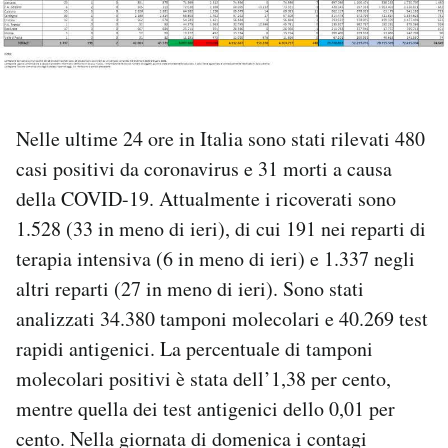
PODCAST
NEWSLETTER
Nelle ultime 24 ore in Italia sono stati rilevati 480
casi positivi da coronavirus e 31 morti a causa
I MIEI PREFERITI
della COVID-19. Attualmente i ricoverati sono
1.528 (33 in meno di ieri), di cui 191 nei reparti di
SHOP
terapia intensiva (6 in meno di ieri) e 1.337 negli
altri reparti (27 in meno di ieri). Sono stati
CALENDARIO
analizzati 34.380 tamponi molecolari e 40.269 test
rapidi antigenici. La percentuale di tamponi
AREA PERSONALE
molecolari positivi è stata dell’1,38 per cento,
mentre quella dei test antigenici dello 0,01 per
Area Personale
cento. Nella giornata di domenica i contagi
Newsletter