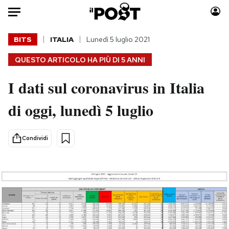
Auto
BITS
ITALIA
Lunedì 5 luglio 2021
QUESTO ARTICOLO HA PIÙ DI
5 ANNI
HOME
I dati sul coronavirus in Italia
Italia
Moda
Mondo
Libri
di oggi, lunedì 5 luglio
Politica
Consumismi
Tecnologia
Storie/Idee
Condividi
Internet
Ok Boomer!
Scienza
Media
Cultura
Europa
Economia
Altrecose
Sport
Mondiali calcio 2026