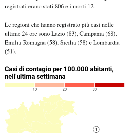
Notifiche mobile
registrati erano stati 806 e i morti 12.
Regala il Post
Hai bisogno di aiuto?
Le regioni che hanno registrato più casi nelle
Esci
ultime 24 ore sono Lazio (83), Campania (68),
Emilia-Romagna (58), Sicilia (58) e Lombardia
(51).