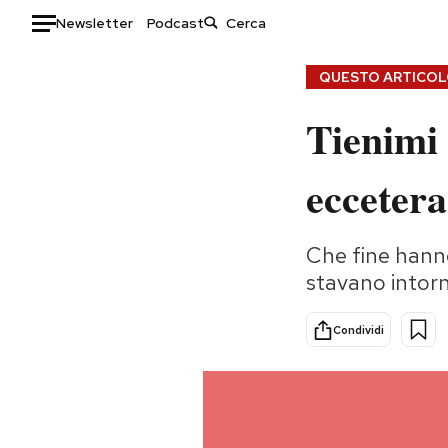
Newsletter
Podcast
Auto
QUESTO ARTICOLO
Tienimi
HOME
Italia
Moda
ecceter
Mondo
Libri
Politica
Consumismi
Che fine hanno 
Tecnologia
Storie/Idee
stavano intorn
Internet
Ok Boomer!
Scienza
Media
Condividi
Cultura
Europa
Economia
Altrecose
Sport
Mondiali calcio 2026