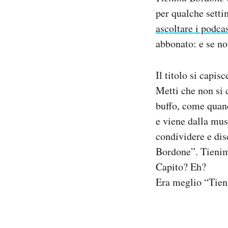
Notifiche mobile
per qualche setti
Regala il Post
ascoltare i podca
Hai bisogno di aiuto?
abbonato: e se no
Esci
Il titolo si capisc
Metti che non si 
buffo, come quan
e viene dalla mus
condividere e dis
Bordone”. Tieni
Capito? Eh?
Era meglio “Tie