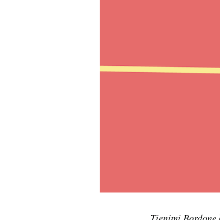
PODCAST
NEWSLETTER
I MIEI PREFERITI
SHOP
CALENDARIO
AREA PERSONALE
Area Personale
Newsletter
Tienimi Bordone