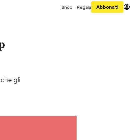
Abbonati
Shop
Regala
p
 che gli