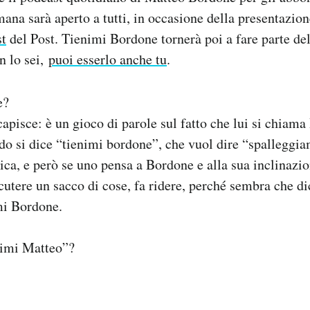
mana sarà aperto a tutti, in occasione della presentazion
st
del Post. Tienimi Bordone tornerà poi a fare parte dell
n lo sei,
puoi esserlo anche tu
.
e?
capisce: è un gioco di parole sul fatto che lui si chiama
do si dice “tienimi bordone”, che vuol dire “spalleggi
ica, e però se uno pensa a Bordone e alla sua inclinazi
cutere un sacco di cose, fa ridere, perché sembra che di
mi Bordone.
nimi Matteo”?