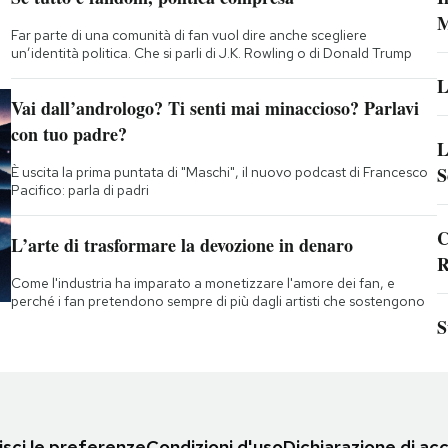
M
Far parte di una comunità di fan vuol dire anche scegliere
un’identità politica. Che si parli di J.K. Rowling o di Donald Trump
L
Vai dall’andrologo? Ti senti mai minaccioso? Parlavi
con tuo padre?
L
S
È uscita la prima puntata di "Maschi", il nuovo podcast di Francesco
Pacifico: parla di padri
C
L’arte di trasformare la devozione in denaro
R
Come l'industria ha imparato a monetizzare l'amore dei fan, e
perché i fan pretendono sempre di più dagli artisti che sostengono
S
sci le preferenze
Condizioni d'uso
Dichiarazione di acc