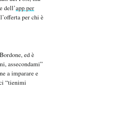
e dell’
app per
’offerta per chi è
 Bordone, ed è
ami, assecondami”
one a imparare e
ci “tienimi