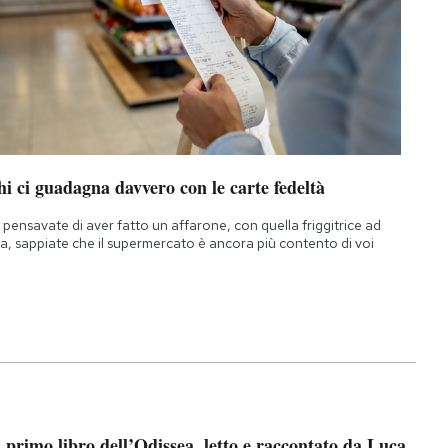
i ci guadagna davvero con le carte fedeltà
 pensavate di aver fatto un affarone, con quella friggitrice ad
ia, sappiate che il supermercato è ancora più contento di voi
l primo libro dell’Odissea, letto e raccontato da Luca