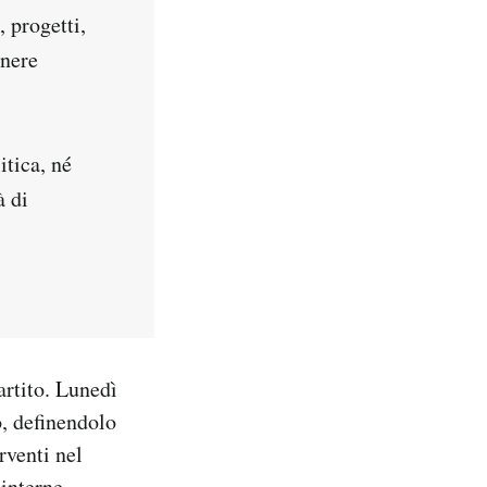
, progetti,
anere
itica, né
à di
artito. Lunedì
o, definendolo
rventi nel
 interne,