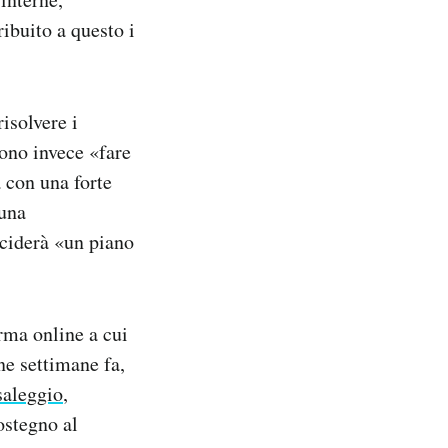
ibuito a questo i
isolvere i
ono invece «fare
 con una forte
 una
eciderà «un piano
rma online a cui
ne settimane fa,
saleggio
,
ostegno al