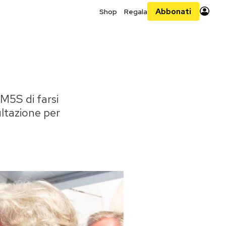
Abbonati
Shop
Regala
M5S di farsi
ltazione per