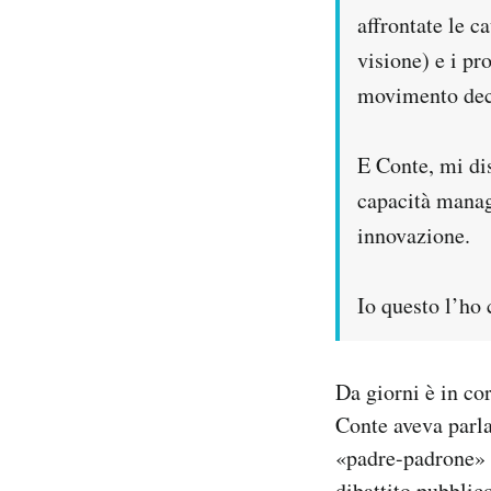
affrontate le ca
visione) e i p
movimento dece
E Conte, mi dis
capacità manag
innovazione.
Io questo l’ho 
Da giorni è in co
Conte aveva parla
«padre-padrone» e
dibattito pubblico