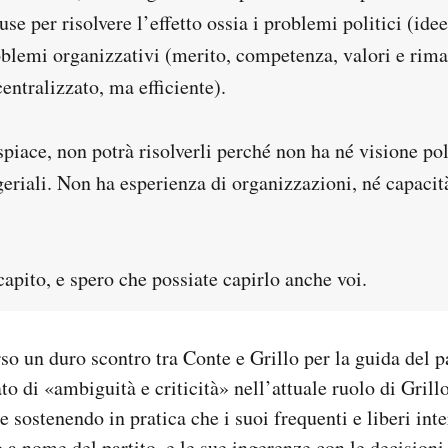
use per risolvere l’effetto ossia i problemi politici (idee
roblemi organizzativi (merito, competenza, valori e rim
ntralizzato, ma efficiente).
piace, non potrà risolverli perché non ha né visione pol
eriali. Non ha esperienza di organizzazioni, né capacit
capito, e spero che possiate capirlo anche voi.
rso un duro scontro tra Conte e Grillo per la guida del p
to di «ambiguità e criticità» nell’attuale ruolo di Grill
 sostenendo in pratica che i suoi frequenti e liberi inte
 a nome del partito, e le sue ingerenze con le decisioni