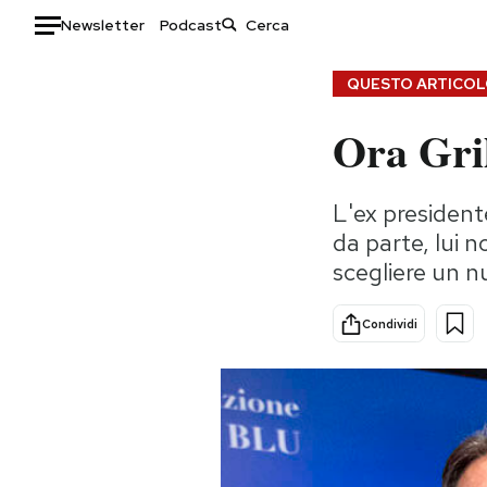
Newsletter
Podcast
Auto
QUESTO ARTICOLO
Ora Gril
HOME
Italia
Moda
L'ex president
Mondo
Libri
da parte, lui 
Politica
Consumismi
scegliere un n
Tecnologia
Storie/Idee
Internet
Ok Boomer!
Condividi
Scienza
Media
Cultura
Europa
Economia
Altrecose
Sport
Mondiali calcio 2026