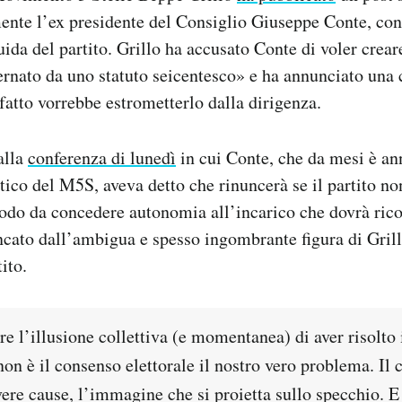
ente l’ex presidente del Consiglio Giuseppe Conte, con c
ida del partito. Grillo ha accusato Conte di voler crear
rnato da uno statuto seicentesco» e ha annunciato una 
 fatto vorrebbe estrometterlo dalla dirigenza.
alla
conferenza di lunedì
in cui Conte, che da mesi è a
itico del M5S, aveva detto che rinuncerà se il partito no
modo da concedere autonomia all’incarico che dovrà rico
ncato dall’ambigua e spesso ingombrante figura di Grill
ito.
e l’illusione collettiva (e momentanea) di aver risolto
non è il consenso elettorale il nostro vero problema. Il
 vere cause, l’immagine che si proietta sullo specchio. 