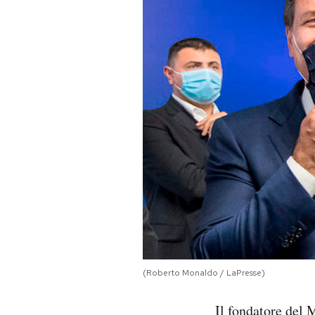
PODCAST
NEWSLETTER
I MIEI PREFERITI
SHOP
CALENDARIO
AREA PERSONALE
(Roberto Monaldo / LaPresse)
Area Personale
Il fondatore del
Newsletter