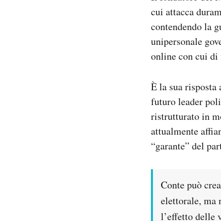
Notifiche mobile
cui attacca duram
Regala il Post
contendendo la gu
Hai bisogno di aiuto?
unipersonale gove
Esci
online con cui di
È la sua risposta 
futuro leader pol
ristrutturato in 
attualmente affia
“garante” del part
Conte può crear
elettorale, ma 
l’effetto delle