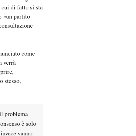
ui di fatto si sta
e «un partito
consultazione
nnunciato come
n verrà
prire,
o stesso,
 il problema
 consenso è solo
E invece vanno