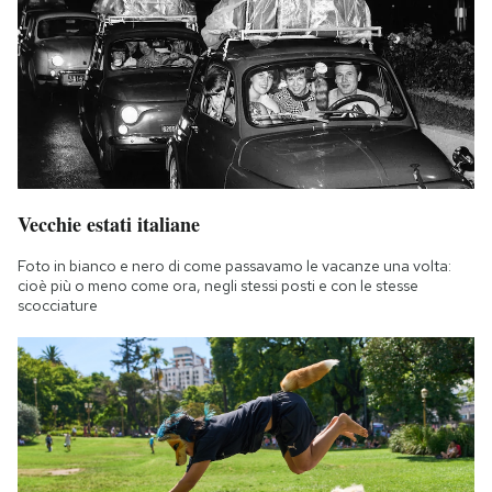
Vecchie estati italiane
Foto in bianco e nero di come passavamo le vacanze una volta:
cioè più o meno come ora, negli stessi posti e con le stesse
scocciature