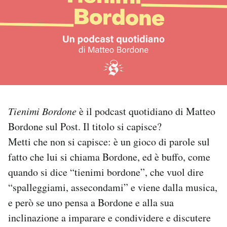
PODCAST
NEWSLETTER
I MIEI PREFERITI
Tienimi Bordone
è il podcast quotidiano di Matteo
SHOP
Bordone sul Post. Il titolo si capisce?
Metti che non si capisce: è un gioco di parole sul
CALENDARIO
fatto che lui si chiama Bordone, ed è buffo, come
quando si dice “tienimi bordone”, che vuol dire
“spalleggiami, assecondami” e viene dalla musica,
AREA PERSONALE
e però se uno pensa a Bordone e alla sua
Area Personale
inclinazione a imparare e condividere e discutere
Newsletter