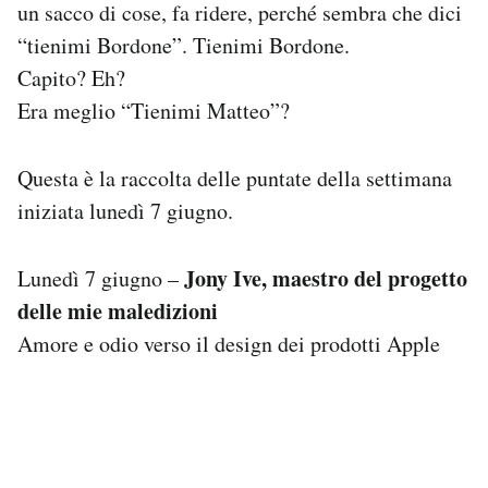
un sacco di cose, fa ridere, perché sembra che dici
Notifiche mobile
“tienimi Bordone”. Tienimi Bordone.
Regala il Post
Capito? Eh?
Hai bisogno di aiuto?
Esci
Era meglio “Tienimi Matteo”?
Questa è la raccolta delle puntate della settimana
iniziata lunedì 7 giugno.
Jony Ive, maestro del progetto
Lunedì 7 giugno –
delle mie maledizioni
Amore e odio verso il design dei prodotti Apple