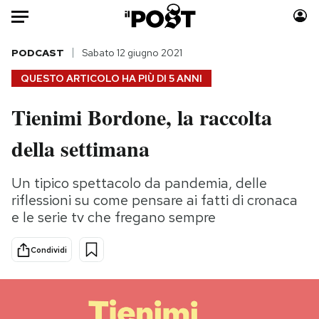
Auto
PODCAST
Sabato 12 giugno 2021
QUESTO ARTICOLO HA PIÙ DI
5 ANNI
HOME
Tienimi Bordone, la raccolta
Italia
Moda
della settimana
Mondo
Libri
Politica
Consumismi
Un tipico spettacolo da pandemia, delle
Tecnologia
Storie/Idee
riflessioni su come pensare ai fatti di cronaca
Internet
Ok Boomer!
e le serie tv che fregano sempre
Scienza
Media
Cultura
Europa
Condividi
Economia
Altrecose
Sport
Mondiali calcio 2026