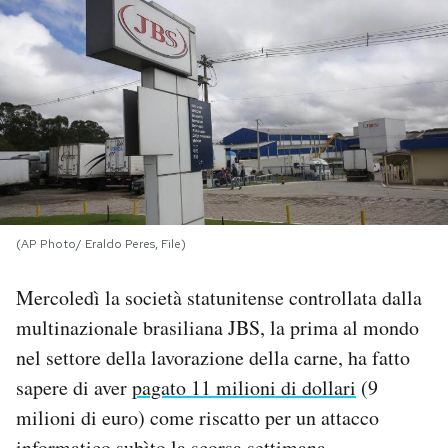
PODCAST
NEWSLETTER
I MIEI PREFERITI
SHOP
(AP Photo/ Eraldo Peres, File)
Mercoledì la società statunitense controllata dalla
CALENDARIO
multinazionale brasiliana JBS, la prima al mondo
nel settore della lavorazione della carne, ha fatto
AREA PERSONALE
sapere di aver
pagato 11 milioni di dollari
(9
Area Personale
milioni di euro) come riscatto per un attacco
Newsletter
informatico subìto la scorsa settimana.