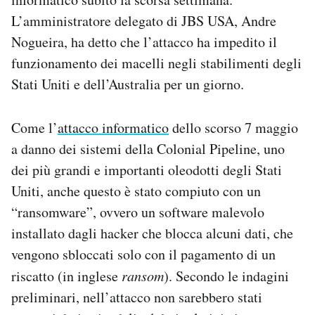
Notifiche mobile
L’amministratore delegato di JBS USA, Andre
Regala il Post
Nogueira, ha detto che l’attacco ha impedito il
Hai bisogno di aiuto?
funzionamento dei macelli negli stabilimenti degli
Esci
Stati Uniti e dell’Australia per un giorno.
Come l’
attacco informatico
dello scorso 7 maggio
a danno dei sistemi della Colonial Pipeline, uno
dei più grandi e importanti oleodotti degli Stati
Uniti, anche questo è stato compiuto con un
“ransomware”, ovvero un software malevolo
installato dagli hacker che blocca alcuni dati, che
vengono sbloccati solo con il pagamento di un
riscatto (in inglese
ransom
). Secondo le indagini
preliminari, nell’attacco non sarebbero stati