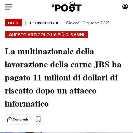
Auto
BITS
TECNOLOGIA
Giovedì 10 giugno 2021
QUESTO ARTICOLO HA PIÙ DI
5 ANNI
HOME
La multinazionale della
Italia
Moda
Mondo
Libri
lavorazione della carne JBS ha
Politica
Consumismi
pagato 11 milioni di dollari di
Tecnologia
Storie/Idee
Internet
Ok Boomer!
riscatto dopo un attacco
Scienza
Media
informatico
Cultura
Europa
Economia
Altrecose
Sport
Mondiali calcio 2026
Condividi